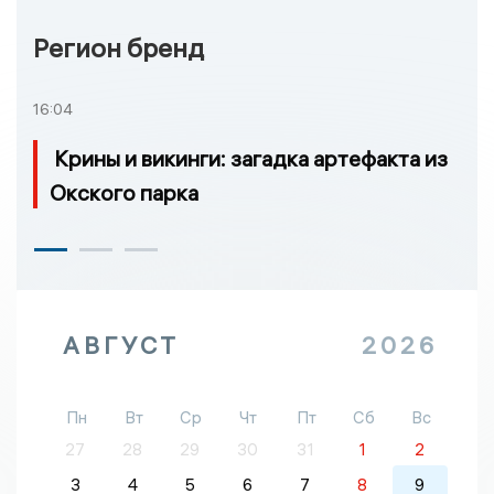
Регион бренд
16:04
Крины и викинги: загадка артефакта из
Окского парка
АВГУСТ
2026
Пн
Вт
Ср
Чт
Пт
Сб
Вс
27
28
29
30
31
1
2
3
4
5
6
7
8
9