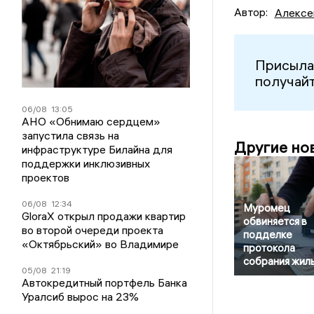
Автор:
Алексе
Присыла
получайт
06/08
13:05
АНО «Обнимаю сердцем»
запустила связь на
Другие но
инфраструктуре Билайна для
поддержки инклюзивных
проектов
06/08
12:34
Муромец
GloraX открыл продажи квартир
обвиняется в
во второй очереди проекта
подделке
«Октябрьский» во Владимире
протокола
собрания жил
05/08
21:19
Автокредитный портфель Банка
Уралсиб вырос на 23%