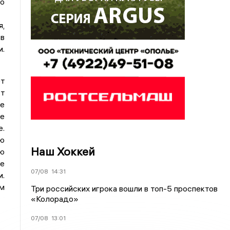
о
я,
 в
.
т
ст
е
е
.
ую
Наш Хоккей
ю
ие
07/08
14:31
и.
ем
Три российских игрока вошли в топ-5 проспектов
«Колорадо»
07/08
13:01