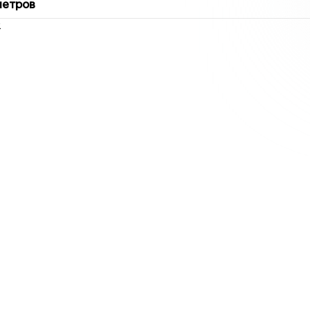
метров
2