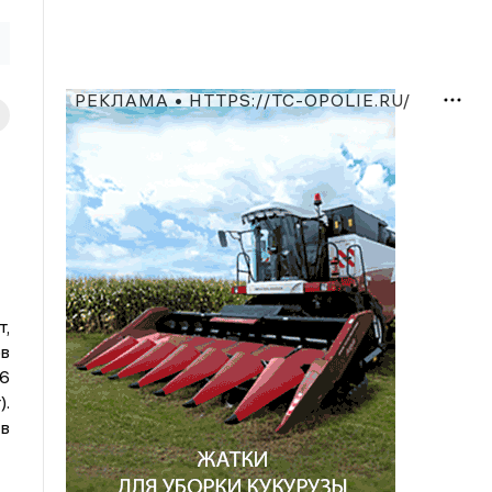
РЕКЛАМА • HTTPS://TC-OPOLIE.RU/
т,
в
46
).
в