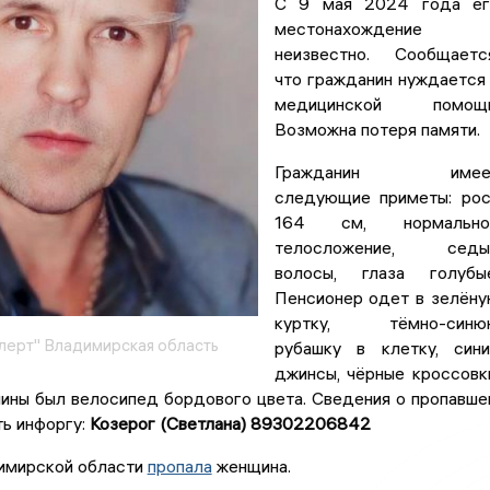
С 9 мая 2024 года ег
местонахождение
неизвестно. Сообщаетс
что гражданин нуждается
медицинской помощи
Возможна потеря памяти.
Гражданин имее
следующие приметы: ро
164 см, нормально
телосложение, седы
волосы, глаза голубые
Пенсионер одет в зелён
куртку, тёмно-синю
ерт" Владимирская область
рубашку в клетку, син
джинсы, чёрные кроссовк
чины был велосипед бордового цвета. Сведения о пропавш
ь инфоргу:
Козерог (Светлана) 89302206842
димирской области
пропала
женщина.