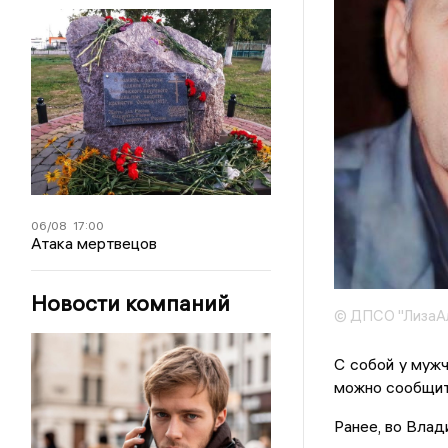
06/08
17:00
Атака мертвецов
Новости компаний
© ДПСО "ЛизаАл
С собой у муж
можно сообщит
Ранее, во Вла