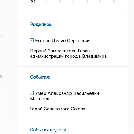
31
1
2
3
4
5
6
Родились
:
Егоров Денис Сергеевич
Первый Заместитель Главы
администрации города Владимира
а
События
:
Умер Александр Васильевич
Матвеев
Герой Советского Союза.
События недели