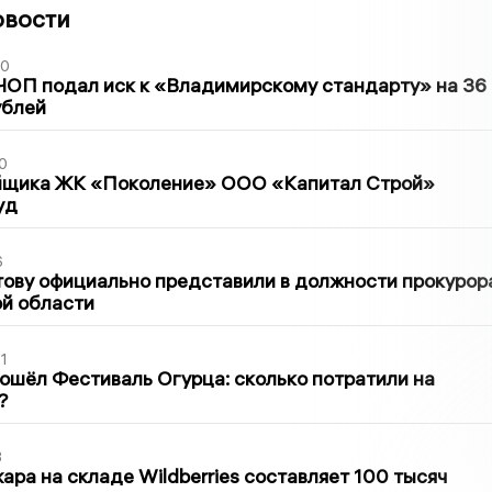
овости
30
ЧОП подал иск к «Владимирскому стандарту» на 36
ублей
0
йщика ЖК «Поколение» ООО «Капитал Строй»
уд
6
ову официально представили в должности прокурор
й области
1
ошёл Фестиваль Огурца: сколько потратили на
?
3
ра на складе Wildberries составляет 100 тысяч