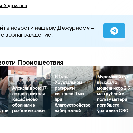
й Андрианов
йте новости нашему Дежурному –
е вознаграждение!
вости Происшествия
В Гусь-
Муромский суд
Хрустальном
взыскал с
Александров: 17-
раскрыли
мошенников 2,5
летнего жителя
хищение 9 млн
млн рублей в
Карабаново
при
пользу матери
обвинили в
благоустройстве
погибшего
ьцов
разбое и краже
набережной
участника СВО