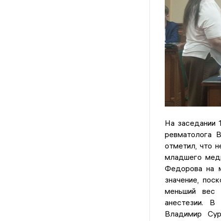
На заседании 
ревматолога В
отметил, что н
младшего меди
Федорова на м
значение, пос
меньший вес 
анестезии. В
Владимир Сур