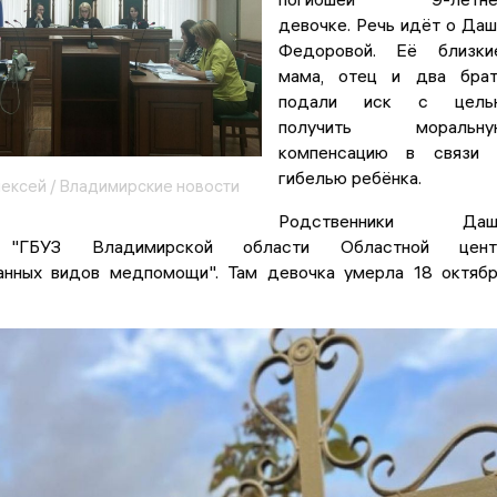
девочке. Речь идёт о Да
Федоровой. Её близкие
мама, отец и два брат
подали иск с цель
получить моральну
компенсацию в связи 
гибелью ребёнка.
ексей / Владимирские новости
Родственники Даш
"ГБУЗ Владимирской области Областной цент
анных видов медпомощи". Там девочка умерла 18 октяб