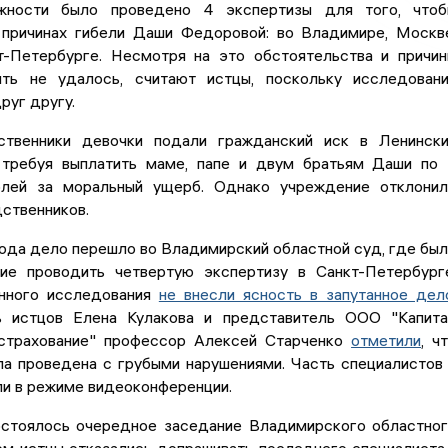
ности было проведено 4 экспертизы для того, чтоб
 причинах гибели Даши Федоровой: во Владимире, Москв
т-Петербурге. Несмотря на это обстоятельства и причи
ть не удалось, считают истцы, поскольку исследован
руг другу.
ственники девочки подали гражданский иск в Ленинск
 требуя выплатить маме, папе и двум братьям Даши по
блей за моральный ущерб. Однако учреждение отклони
ственников.
ода дело перешло во Владимирский областной суд, где бы
ие проводить четвертую экспертизу в Санкт-Петербург
анного исследования
не внесли ясность в запутанное дел
ь истцов Елена Кулакова и представитель ООО "Капит
страхование" профессор Алексей Старченко
отметили
, ч
ла проведена с грубыми нарушениями. Часть специалистов
ли в режиме видеоконференции.
остоялось очередное заседание Владимирского областно