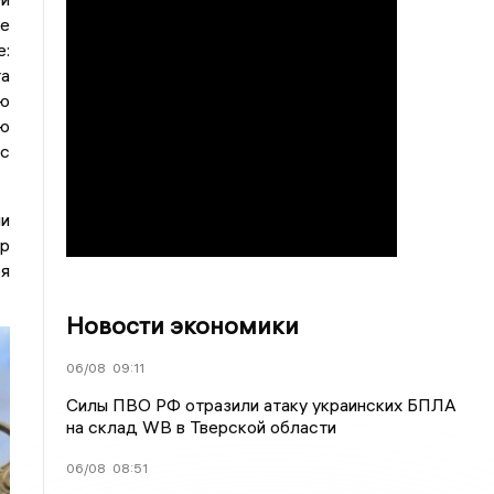
ше
:
а
ю
ю
с
и
р
ря
Новости экономики
06/08
09:11
Силы ПВО РФ отразили атаку украинских БПЛА
на склад WB в Тверской области
06/08
08:51