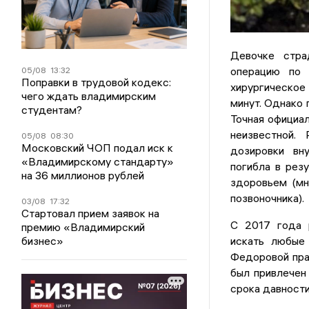
Девочке стра
операцию по 
05/08
13:32
Поправки в трудовой кодекс:
хирургическое
чего ждать владимирским
минут. Однако 
студентам?
Точная официал
неизвестной.
05/08
08:30
Московский ЧОП подал иск к
дозировки вну
«Владимирскому стандарту»
погибла в рез
на 36 миллионов рублей
здоровьем (мн
позвоночника).
03/08
17:32
Стартовал прием заявок на
С 2017 года 
премию «Владимирский
искать любые 
бизнес»
Федоровой прав
был привлечен
срока давности