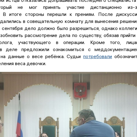
ом истцы отказались допрашивать последнего специалиста
оторый не мог принять участие дистанционно из-з
. В итоге стороны перешли к прениям. После дискусс
удалились в совещательную комнату для вынесения решени
3 сентября дело должно было разрешиться, однако коллег
зобновить рассмотрение дела по существу, обязав прийти
олога, участвующего в операции. Кроме того, лица
в деле предложили ознакомиться с меддокументацией
 на данные о весе ребёнка. Судьи
потребовали
обозначи
ления веса девочки.