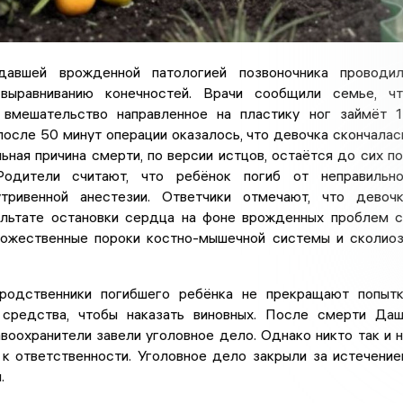
давшей врожденной патологией позвоночника проводи
выравниванию конечностей. Врачи сообщили семье, ч
 вмешательство направленное на пластику ног займёт 
после 50 минут операции оказалось, что девочка скончалас
ьная причина смерти, по версии истцов, остаётся до сих п
 Родители считают, что ребёнок погиб от неправильн
тривенной анестезии. Ответчики отмечают, что девоч
ультате остановки сердца на фоне врожденных проблем 
ожественные пороки костно-мышечной системы и сколио
родственники погибшего ребёнка не прекращают попыт
средства, чтобы наказать виновных. После смерти Да
оохранители завели уголовное дело. Однако никто так и 
 к ответственности. Уголовное дело закрыли за истечени
.