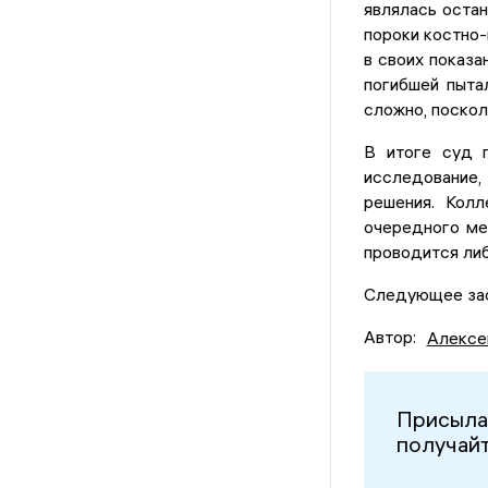
являлась оста
пороки костно-
в своих показ
погибшей пыта
сложно, поскол
В итоге суд п
исследование
решения. Кол
очередного ме
проводится либ
Следующее зас
Автор:
Алексе
Присыла
получайт