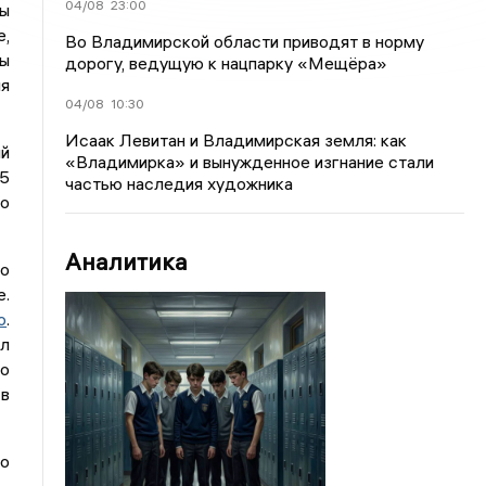
04/08
23:00
ы
е,
Во Владимирской области приводят в норму
ны
дорогу, ведущую к нацпарку «Мещёра»
ия
04/08
10:30
Исаак Левитан и Владимирская земля: как
ий
«Владимирка» и вынужденное изгнание стали
 5
частью наследия художника
ло
Аналитика
ло
е.
о
.
ал
то
 в
го