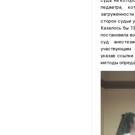
суда, на котор
педиатра, к
загруженности
сторон судьи 
Казалось бы 1
постановила во
суд анестези
участвующим 
указав ссылки
методы опреде