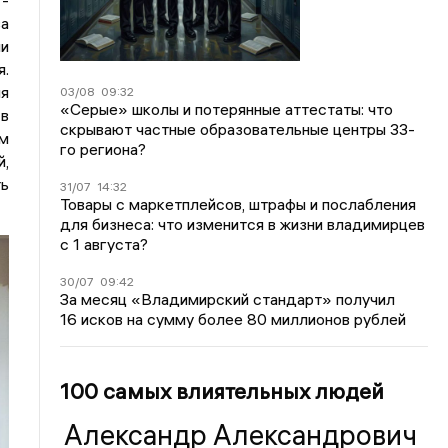
 -
а
ии
я.
ия
03/08
09:32
«Серые» школы и потерянные аттестаты: что
 в
скрывают частные образовательные центры 33-
м
го региона?
,
ть
31/07
14:32
Товары с маркетплейсов, штрафы и послабления
для бизнеса: что изменится в жизни владимирцев
с 1 августа?
30/07
09:42
За месяц «Владимирский стандарт» получил
16 исков на сумму более 80 миллионов рублей
100 самых влиятельных людей
Александр Александрович