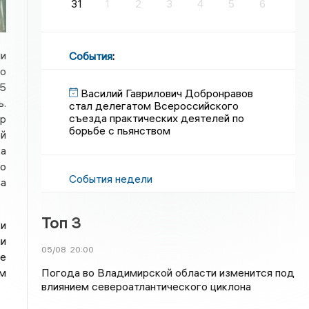
31
1
2
3
4
5
6
ли
События
:
то
15
Василий Гаврилович Добронравов
ь.
стал делегатом Всероссийского
съезда практических деятелей по
ор
борьбе с пьянством
ой
ка
со
События недели
за
Топ 3
ки
ши
05/08
20:00
не
Погода во Владимирской области изменится под
ем
влиянием североатлантического циклона