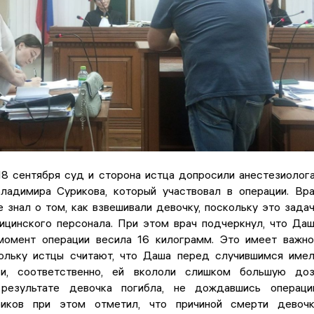
18 сентября суд и сторона истца допросили анестезиолог
ладимира Сурикова, который участвовал в операции. Вр
е знал о том, как взвешивали девочку, поскольку это зада
цинского персонала. При этом врач подчеркнул, что Да
омент операции весила 16 килограмм. Это имеет важн
кольку истцы считают, что Даша перед случившимся име
и, соответственно, ей вкололи слишком большую доз
 результате девочка погибла, не дождавшись операци
иков при этом отметил, что причиной смерти девочк