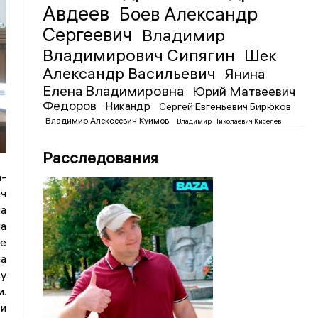
Авдеев
Боев Александр
Сергеевич
Владимир
Владимирович Сипягин
Шек
Александр Васильевич
Янина
Елена Владимировна
Юрий Матвеевич
Федоров
Никандр
Сергей Евгеньевич Бирюков
Владимир Алексеевич Куимов
Владимир Николаевич Киселёв
Расследования
а-
ач
ча
ша
ое
ла
у
и.
и