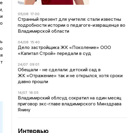
ые
м,
05/08
17:00
ки
Странный презент для учителя: стали известны
ло
подробности истории о педагоге-извращенце во
Владимирской области
ть
04/08
15:40
Дело застройщика ЖК «Поколение» ООО
го
«Капитал Строй» передали в суд
ля
ет
24/07
09:01
Обещали - не сделали: детский сад в
ЖК «Отражение» так и не открылся, хотя сроки
давно прошли
14/07
16:05
Владимирский облсуд сократил на один месяц
приговор экс-главе владимирского Минздрава
Янину
Интервью