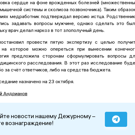
новка сердце на фоне врожденных болезней (множественн
мышечной системы и сколиоза позвоночника). Таким образо
аниях медработник подтверждал версию истца. Родственни
лись задавать вопросы мужчине, однако сделать это бы
ьку врач делал наркоз в тот злополучный день.
остановил провести пятую экспертизу с целью получи
, на которое можно опереться при вынесении конечно
легия предложила сторонам сформулировать вопросы д
дицинского расследования. В этот раз исследование буд
о за счёт ответчиков, либо на средства бюджета.
едание назначено на 23 октября.
й Андрианов
йте новости нашему Дежурному –
е вознаграждение!