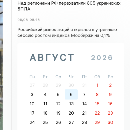
Над регионами РФ перехватили 605 украинских
БПЛА
06/08
08:48
Российский рынок акций открылся в утреннюю
сессию ростом индекса Мосбиржи на 0,1%
АВГУСТ
2026
Пн
Вт
Ср
Чт
Пт
Сб
Вс
27
28
29
30
31
1
2
3
4
5
6
7
8
9
10
11
12
13
14
15
16
17
18
19
20
21
22
23
24
25
26
27
28
29
30