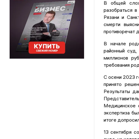
В общей слож
разобраться в
Рязани и Санк
смерти выясни
противоречат д
В начале род
районный суд,
миллионов ру
требования род
С осени 2023 г
принято решен
Результаты д
Представител
Медицинское 
экспертиза бы
итоге допроси
13 сентября с