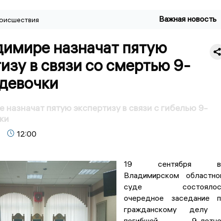
Важная новость
оисшествия
димире назначат пятую
изу в связи со смертью 9-
 девочки
 назначат пятую экспертизу в связи с гибелью 9-
ки
12:00
19 сентября в
Владимирском областно
суде состоялос
очередное заседание п
гражданскому делу 
погибшей 9-летне