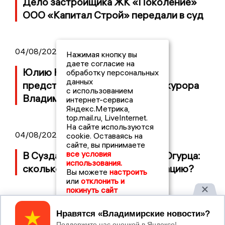
Дело застройщика ЖК «Поколение»
ООО «Капитал Строй» передали в суд
04/08/2026 11:36
Нажимая кнопку вы
даете согласие на
Юлию Калистову официально
обработку персональных
данных
представили в должности прокурора
с использованием
Владимирской области
интернет-сервиса
Яндекс.Метрика,
top.mail.ru, LiveInternet.
На сайте используются
04/08/2026 09:01
cookie. Оставаясь на
сайте, вы принимаете
все условия
В Суздале прошёл Фестиваль Огурца:
использования.
сколько потратили на организацию?
Вы можете
настроить
или
отклонить и
покинуть сайт
Принять