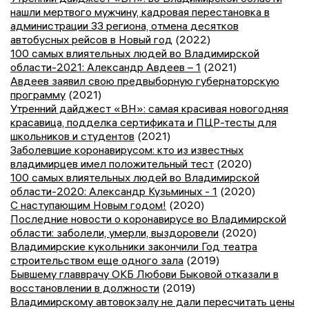
нашли мертвого мужчину, кадровая перестановка в
администрации 33 региона, отмена десятков
автобусных рейсов в Новый год
(2022)
100 самых влиятельных людей во Владимирской
области-2021: Александр Авдеев – 1
(2021)
Авдеев заявил свою предвыборную губернаторскую
программу
(2021)
Утренний дайджест «ВН»: самая красивая новогодняя
красавица, подделка сертификата и ПЦР-тесты для
школьников и студентов
(2021)
Заболевшие коронавирусом: кто из известных
владимирцев имел положительный тест
(2020)
100 самых влиятельных людей во Владимирской
области-2020: Александр Кузьминых - 1
(2020)
С наступающим Новым годом!
(2020)
Последние новости о коронавирусе во Владимирской
области: заболели, умерли, выздоровели
(2020)
Владимирские кукольники закончили Год театра
строительством еще одного зала
(2019)
Бывшему главврачу ОКБ Любови Быковой отказали в
восстановлении в должности
(2019)
Владимирскому автовокзалу не дали пересчитать цены