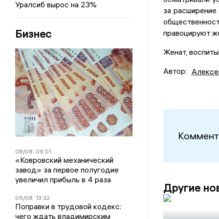
Уралсиб вырос на 23%
за расширение
общественнос
Бизнес
правоцируют же
Женат, воспиты
Автор:
Алексе
Коммент
08/08
09:01
«Ковровский механический
завод» за первое полугодие
увеличил прибыль в 4 раза
Другие но
05/08
13:32
Поправки в трудовой кодекс:
чего ждать владимирским