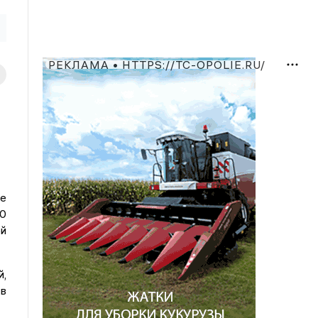
РЕКЛАМА • HTTPS://TC-OPOLIE.RU/
ие
0
ой
й,
 в