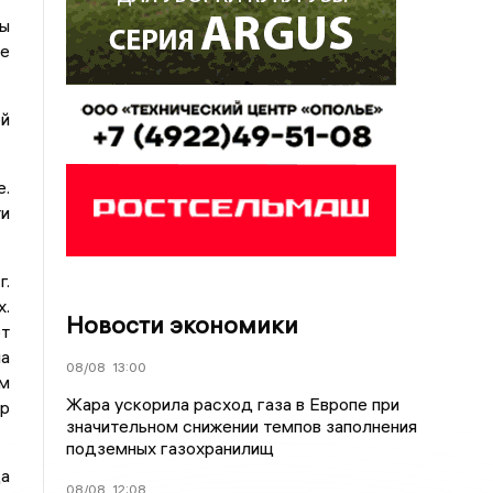
ты
ые
ой
е.
и
г.
х.
Новости экономики
от
ма
08/08
13:00
м
Жара ускорила расход газа в Европе при
тр
значительном снижении темпов заполнения
подземных газохранилищ
да
08/08
12:08