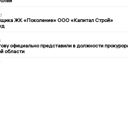
ублей
0
йщика ЖК «Поколение» ООО «Капитал Строй»
уд
6
ову официально представили в должности прокурор
й области
2