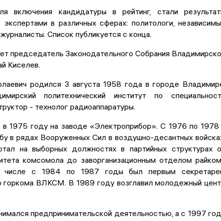
ля включения кандидатуры в рейтинг, стали результа
с экспертами в различных сферах: политологи, независим
журналисты. Список публикуется с конца.
ает председатель Законодательного Собрания Владимирск
й Киселев.
лаевич родился 3 августа 1958 года в городе Владимир
имирский политехнический институт по специальност
труктор - технолог радиоаппаратуры.
 в 1975 году на заводе «Электроприбор». С 1976 по 1978 
бу в рядах Вооруженных Сил в воздушно-десантных войска
отал на выборных должностях в партийных структурах 
итета комсомола до заворганизационным отделом райко
м числе с 1984 по 1987 годы был первым секретаре
 горкома ВЛКСМ. В 1989 году возглавил молодежный цен
.
нимался предпринимательской деятельностью, а с 1997 го