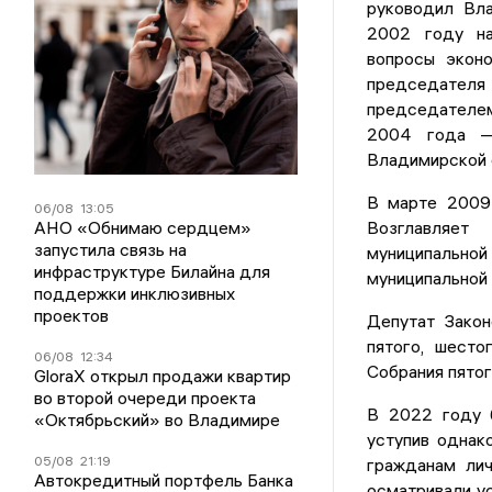
руководил Вл
2002 году на
вопросы эконо
председателя
председателем
2004 года — 
Владимирской 
В марте 2009 
06/08
13:05
АНО «Обнимаю сердцем»
Возглавляет
запустила связь на
муниципально
инфраструктуре Билайна для
муниципальной 
поддержки инклюзивных
проектов
Депутат Закон
пятого, шесто
06/08
12:34
Собрания пятог
GloraX открыл продажи квартир
во второй очереди проекта
В 2022 году 
«Октябрьский» во Владимире
уступив однак
05/08
21:19
гражданам лич
Автокредитный портфель Банка
осматривали ус