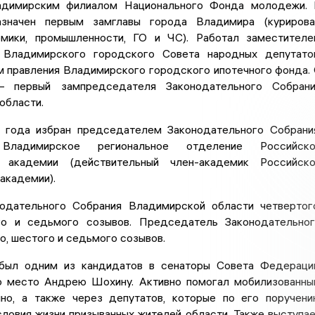
адимирским филиалом Национального Фонда молодежи.
значен первым замглавы города Владимира (курирова
мики, промышленности, ГО и ЧС). Работал заместител
 Владимирского городского Совета народных депутато
 правления Владимирского городского ипотечного фонда.
первый зампредседателя Законодательного Собрани
области.
года избран председателем Законодательного Собрани
 Владимирское региональное отделение Российско
й академии (действительный член-академик Российск
академии).
одательного Собрания Владимирской области четвертог
го и седьмого созывов. Председатель Законодательно
о, шестого и седьмого созывов.
был одним из кандидатов в сенаторы Совета Федераци
о место Андрею Шохину. Активно помогал мобилизованн
но, а также через депутатов, которые по его поручен
ловия жизни призыванных жителей области. Также выступа