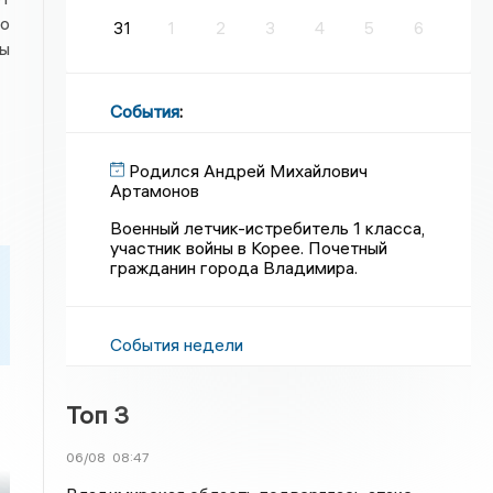
но
31
1
2
3
4
5
6
ы
События
:
Родился Андрей Михайлович
Артамонов
Военный летчик-истребитель 1 класса,
участник войны в Корее. Почетный
гражданин города Владимира.
События недели
Топ 3
06/08
08:47