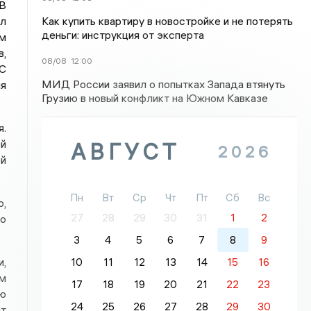
 В
Как купить квартиру в новостройке и не потерять
л
деньги: инструкция от эксперта
ем
в,
08/08
12:00
 С
МИД России заявил о попытках Запада втянуть
я
Грузию в новый конфликт на Южном Кавказе
я.
й
АВГУСТ
2026
ой
Пн
Вт
Ср
Чт
Пт
Сб
Вс
о,
27
28
29
30
31
1
2
го
3
4
5
6
7
8
9
и,
10
11
12
13
14
15
16
ым
17
18
19
20
21
22
23
ию
24
25
26
27
28
29
30
ет