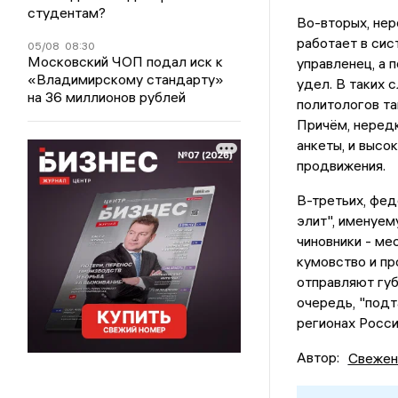
студентам?
Во-вторых, нер
работает в сис
05/08
08:30
Московский ЧОП подал иск к
управленец, а 
«Владимирскому стандарту»
удел. В таких 
на 36 миллионов рублей
политологов та
Причём, неред
анкеты, и высо
продвижения.
В-третьих, фе
элит", именуем
чиновники - ме
кумовство и пр
отправляют губ
очередь, "подт
регионах Росси
Автор:
Свежен