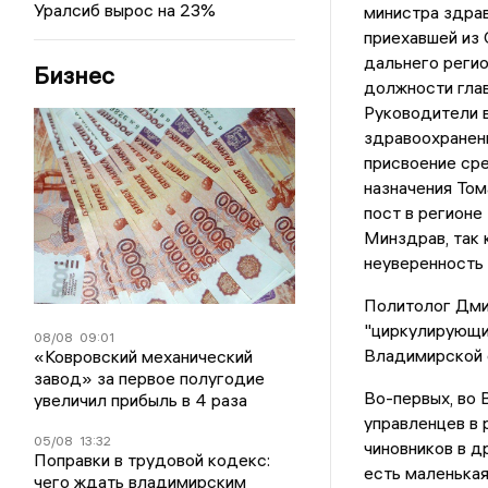
Уралсиб вырос на 23%
министра здрав
приехавшей из 
дальнего регио
Бизнес
должности гла
Руководители в
здравоохранени
присвоение ср
назначения Том
пост в регионе
Минздрав, так 
неуверенность 
Политолог Дми
"циркулирующих
08/08
09:01
Владимирской о
«Ковровский механический
завод» за первое полугодие
Во-первых, во 
увеличил прибыль в 4 раза
управленцев в 
05/08
13:32
чиновников в д
Поправки в трудовой кодекс:
есть маленькая
чего ждать владимирским