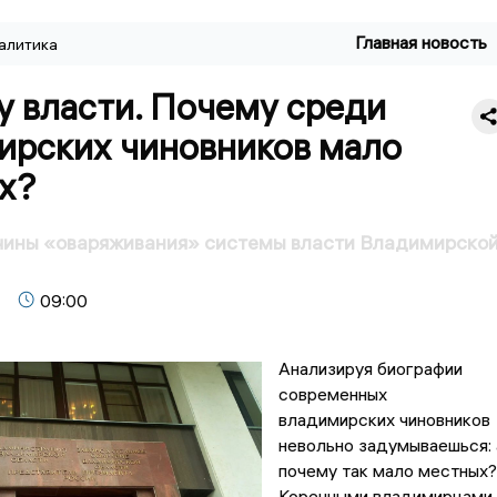
Главная новость
алитика
у власти. Почему среди
ирских чиновников мало
х?
чины «оваряживания» системы власти Владимирско
09:00
Анализируя биографии
современных
владимирских чиновников
невольно задумываешься: 
почему так мало местных?
Коренными владимирцами 