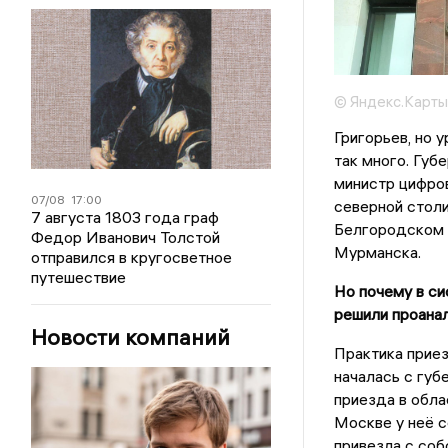
© Яндекс.Карты
Григорьев, но 
так много. Губ
министр цифро
07/08
17:00
северной столи
7 августа 1803 года граф
Белгородском 
Федор Иванович Толстой
Мурманска.
отправился в кругосветное
путешествие
Но почему в си
решили проанал
Новости компаний
Практика приез
началась с губ
приезда в обла
Москве у неё с
привезла с соб