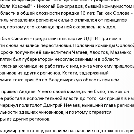
Коля Красный" - Николай Виноградов, бывший коммунистом 
области в общей сложности порядка 16 лет. Так как Орлова -
тиль управления регионом сильно отличался от принципов
а, поэтому его команда при ней оказалась не у дел.
был Сипягин - представитель партии ЛДПР. При нём в
ти снова начались перестановки. Половина команды Орлово
 сроки получили её заместители Чагаев, Хвостов, Мазанько,
пягин был губернатором несогласованным и в области
гласная команда не работать с ним, из-за чего ему пришлос
овников из других регионов. Кстати, задержанный
емига тоже пришёл во Владимирскую область при нём.
 пришёл Авдеев. У него своей команды не было, так как он
е работал в исполнительной власти до того, как пришёл в на
дчеркнул политолог Дмитрий Нечаев, нынешний глава регион
яльности здешних чиновников, и поэтому старается
ры из других регионов.
ладимирцев стало удивлением назначение на должность ври