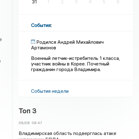
31
1
2
3
4
5
6
События
:
е
Родился Андрей Михайлович
Артамонов
Военный летчик-истребитель 1 класса,
а
участник войны в Корее. Почетный
гражданин города Владимира.
События недели
Топ 3
06/08
08:47
Владимирская область подверглась атаке