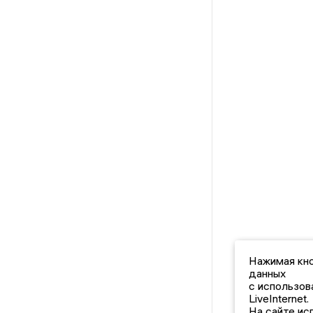
Нажимая кно
данных
с использов
LiveInternet.
На сайте ис