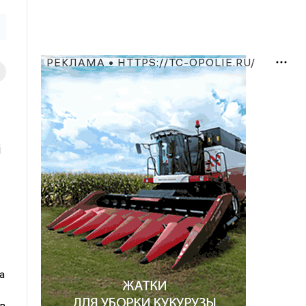
РЕКЛАМА • HTTPS://TC-OPOLIE.RU/
й
а
в