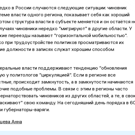
едко в России случаются следующие ситуации: чиновник
теме власти одного региона, показывает себя как хороший
потом структура власти в субъекте меняется и он остаётся н
случаях чиновники нередко "мигрируют" в другие области. У
кие переезды называют "горизонтальной мобильностью".
ко при трудоустройстве политиков просматриваются их
кие должности в записях служат хорошим способом
деральные власти поддерживают тенденцию "обновления
ую у политологов "циркуляцией". Если в регионе все
стные, происходит замкнутость, а в замкнутости начинаются
очие подобные проблемы. В связи с этим в регионы часто
ернаторствовать чиновников из других областей, а те, в сво
аскивают" свою команду. На сегодняшний день порядка в 6
и губернаторы-варяги.
цева Анна