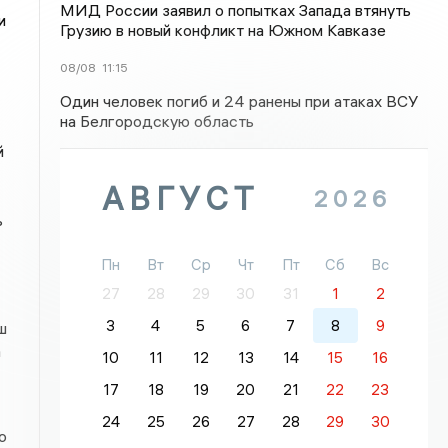
МИД России заявил о попытках Запада втянуть
и
Грузию в новый конфликт на Южном Кавказе
08/08
11:15
Один человек погиб и 24 ранены при атаках ВСУ
на Белгородскую область
й
АВГУСТ
2026
ь
Пн
Вт
Ср
Чт
Пт
Сб
Вс
27
28
29
30
31
1
2
3
4
5
6
7
8
9
ш
а
10
11
12
13
14
15
16
17
18
19
20
21
22
23
24
25
26
27
28
29
30
о