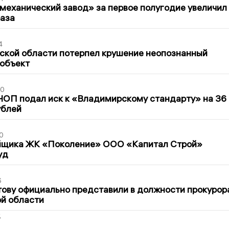
механический завод» за первое полугодие увеличил
раза
4
ской области потерпел крушение неопознанный
 объект
30
ЧОП подал иск к «Владимирскому стандарту» на 36
ублей
0
йщика ЖК «Поколение» ООО «Капитал Строй»
уд
6
ову официально представили в должности прокурор
й области
2