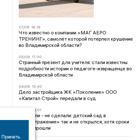
07/08
16:19
Что известно о компании «МАГ АЕРО
ТРЕНИНГ», самолёт которой потерпел крушение
во Владимирской области?
05/08
17:00
Странный презент для учителя: стали известны
подробности истории о педагоге-извращенце во
Владимирской области
04/08
15:40
Дело застройщика ЖК «Поколение» ООО
«Капитал Строй» передали в суд
24/07
09:01
Обещали - не сделали: детский сад в
ЖК «Отражение» так и не открылся, хотя сроки
давно прошли
Принять