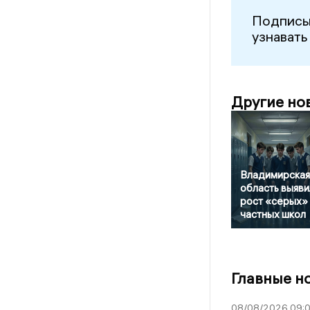
Подписы
узнавать
Другие но
Владимирская
область выяви
рост «серых»
частных школ
Главные н
08/08/2026 09:0