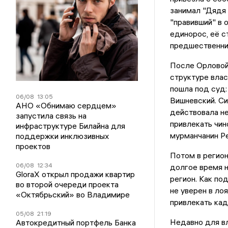
занимал "Дядя 
"правивший" в 
единорос, её с
предшественник
После Орловой 
структуре влас
пошла под суд:
06/08
13:05
Вишневский. Си
АНО «Обнимаю сердцем»
действовала не
запустила связь на
привлекать чин
инфраструктуре Билайна для
мурманчанин Р
поддержки инклюзивных
проектов
Потом в регион
06/08
12:34
долгое время н
GloraX открыл продажи квартир
регион. Как по
во второй очереди проекта
не уверен в ло
«Октябрьский» во Владимире
привлекать кад
05/08
21:19
Недавно для в
Автокредитный портфель Банка