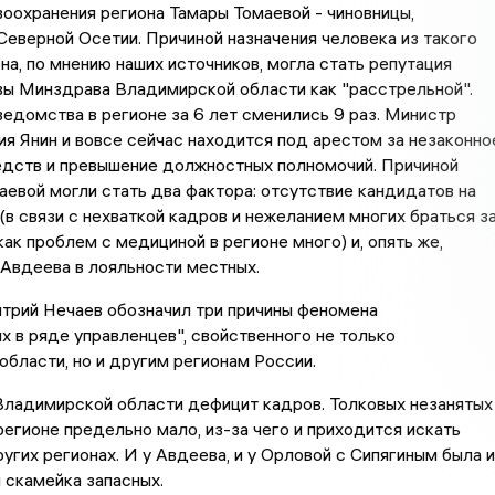
оохранения региона Тамары Томаевой - чиновницы,
Северной Осетии. Причиной назначения человека из такого
на, по мнению наших источников, могла стать репутация
вы Минздрава Владимирской области как "расстрельной".
едомства в регионе за 6 лет сменились 9 раз. Министр
я Янин и вовсе сейчас находится под арестом за незаконно
едств и превышение должностных полномочий. Причиной
аевой могли стать два фактора: отсутствие кандидатов на
 (в связи с нехваткой кадров и нежеланием многих браться з
как проблем с медициной в регионе много) и, опять же,
Авдеева в лояльности местных.
трий Нечаев обозначил три причины феномена
 в ряде управленцев", свойственного не только
бласти, но и другим регионам России.
Владимирской области дефицит кадров. Толковых незанятых
регионе предельно мало, из-за чего и приходится искать
ругих регионах. И у Авдеева, и у Орловой с Сипягиным была и
 скамейка запасных.