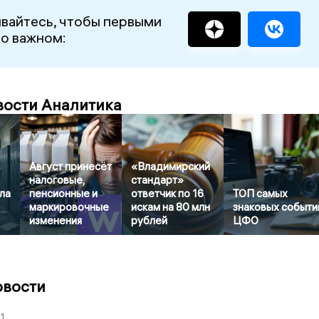
вайтесь, чтобы первыми
 о важном:
вости Аналитика
Август принесёт
«Владимирский
налоговые,
стандарт»
ла
пенсионные и
ответчик по 16
ТОП самых
маркировочные
искам на 80 млн
знаковых событи
изменения
рублей
ЦФО
овости
1