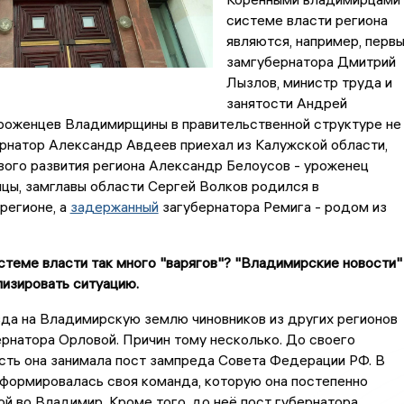
системе власти региона
являются, например, перв
замгубернатора Дмитрий
Лызлов, министр труда и
занятости Андрей
уроженцев Владимирщины в правительственной структуре не
ернатор Александр Авдеев приехал из Калужской области,
вого развития региона Александр Белоусов - уроженец
цы, замглавы области Сергей Волков родился в
регионе, а
задержанный
загубернатора Ремига - родом из
стеме власти так много "варягов"? "Владимирские новости"
изировать ситуацию.
да на Владимирскую землю чиновников из других регионов
ернатора Орловой. Причин тому несколько. До своего
сть она занимала пост зампреда Совета Федерации РФ. В
формировалась своя команда, которую она постепенно
ой во Владимир. Кроме того, до неё пост губернатора