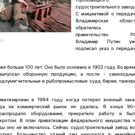
судостроительного завод
С инициативой о переда
Владимирская област
обратилась 
правительство РФ
а»
Владимир Путин уж
подписал указ о переда
е больше 100 лет. Оно было основано в 1902 году. Во вре
выпускал оборонную продукцию, а после - самоходны
одоумягчительные и рыбопромысловые суда, баржи, танкер
ватизирован в 1994 году, когда потерял военный зака
да на коммерческий рынок не удалась. В конце 90-
распродало оборудование, прекратило работу и был
кротом. В план приватизации федерального имущества 
ы оно не включалось. Сейчас судостроительный завод в
отает. Большинство зданий там находится в аварийн