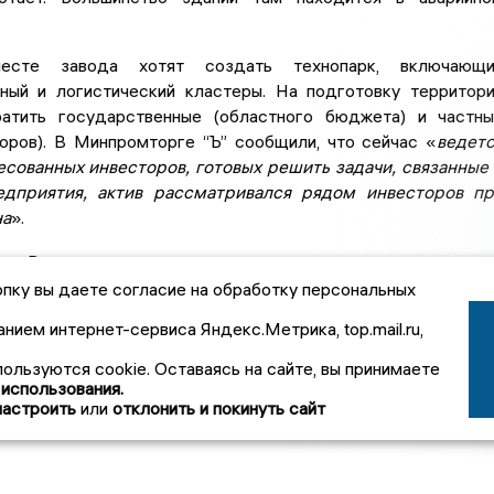
есте завода хотят создать технопарк, включающи
ный и логистический кластеры. На подготовку территор
атить государственные (областного бюджета) и частн
торов). В Минпромторге “Ъ” сообщили, что сейчас «
ведет
есованных инвесторов, готовых решить задачи, связанные
едприятия, актив рассматривался рядом инвесторов п
на
».
сия Вавилова
пку вы даете согласие на обработку персональных
анием интернет-сервиса Яндекс.Метрика, top.mail.ru,
вайтесь, чтобы первыми
 о важном:
пользуются cookie. Оставаясь на сайте, вы принимаете
 использования.
настроить
или
отклонить и покинуть сайт
вости Общество