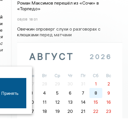
Роман Максимов перешёл из «Сочи» в
«Торпедо»
й
08/08
18:01
ии
Овечкин опроверг слухи о разговорах с
ые
клюшками перед матчами
ся
 с
ри
АВГУСТ
2026
Пн
Вт
Ср
Чт
Пт
Сб
Вс
27
28
29
30
31
1
2
Принять
3
4
5
6
7
8
9
10
11
12
13
14
15
16
17
18
19
20
21
22
23
24
25
26
27
28
29
30