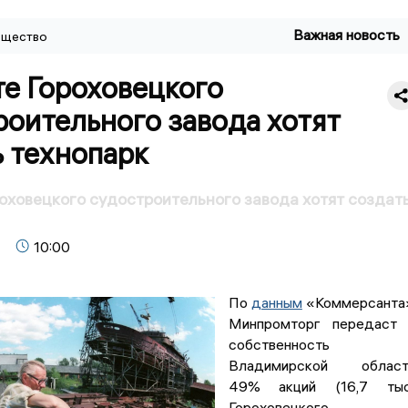
Важная новость
щество
е Гороховецкого
оительного завода хотят
 технопарк
оховецкого судостроительного завода хотят создат
10:00
По
данным
«Коммерсанта
Минпромторг передаст 
собственность
Владимирской област
49% акций (16,7 тыс
Гороховецкого