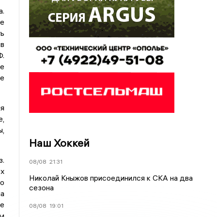
а.
че
ь
в
.
е
че
мя
е,
ы,
Наш Хоккей
з.
08/08
21:31
х
Николай Кныжов присоединился к СКА на два
о
сезона
на
се
08/08
19:01
ом