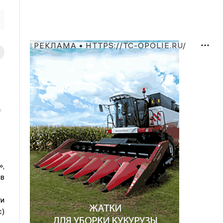
РЕКЛАМА • HTTPS://TC-OPOLIE.RU/
ь
»,
в
и
)