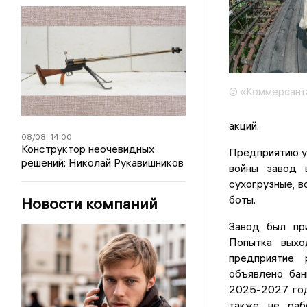
© «Коммерсант
акций.
08/08
14:00
Конструктор неочевидных
Предприятию уж
решений: Николай Рукавишников
войны завод 
сухогрузные, в
боты.
Новости компаний
Завод был при
Попытка выхо
предприятие 
объявлено бан
2025-2027 год
также не раб