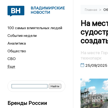
ВЛАДИМИРСКИЕ
>
Главная
Об
НОВОСТИ
На мест
100 самых влиятельных людей
судостр
События недели
создать
Аналитика
Общество
На месте Гор
технопарк
СВО
25/09/2025
Бренды России