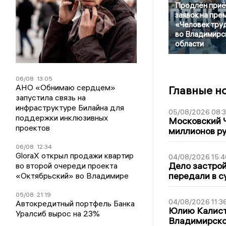
Продлён при
заявок на пре
«Человек тру
во Владимирс
области
06/08
13:05
АНО «Обнимаю сердцем»
Главные н
запустила связь на
инфраструктуре Билайна для
05/08/2026 08:
поддержки инклюзивных
Московский 
проектов
миллионов р
06/08
12:34
GloraX открыл продажи квартир
04/08/2026 15:4
Дело застро
во второй очереди проекта
передали в с
«Октябрьский» во Владимире
05/08
21:19
04/08/2026 11:3
Автокредитный портфель Банка
Юлию Калист
Уралсиб вырос на 23%
Владимирско