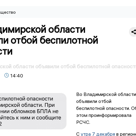
щество
димирской области
ли отбой беспилотной
сти
кой области объявили отбой беспилотной опасност
14:40
Во Владимирской области
объявили отбой
беспилотной опасности. О
этом проинформировала
РСЧС.
С
утра 7 декабря
в регион