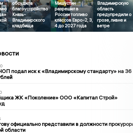
ём
обсудила
Мишустин
Владимирскую
мию
благоустройство
разрешил в
область
да»
Князь-
России топливо
предупредили о
кой
Владимирского
классов Евро-2, 3,
грозе, ливне и
кладбища
4 до 2027 года
ветре
овости
30
ЧОП подал иск к «Владимирскому стандарту» на 36
ублей
0
йщика ЖК «Поколение» ООО «Капитал Строй»
уд
6
ову официально представили в должности прокурор
й области