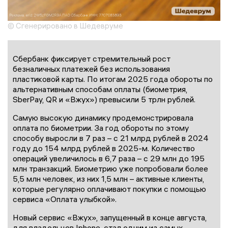
© Сгенерировано в Шедевруме
Сбербанк фиксирует стремительный рост
безналичных платежей без использования
пластиковой карты. По итогам 2025 года обороты по
альтернативным способам оплаты (биометрия,
SberPay, QR и «Вжух») превысили 5 трлн рублей.
Самую высокую динамику продемонстрировала
оплата по биометрии. За год обороты по этому
способу выросли в 7 раз – с 21 млрд рублей в 2024
году до 154 млрд рублей в 2025-м. Количество
операций увеличилось в 6,7 раза – с 29 млн до 195
млн транзакций. Биометрию уже попробовали более
5,5 млн человек, из них 1,5 млн – активные клиенты,
которые регулярно оплачивают покупки с помощью
сервиса «Оплата улыбкой».
Новый сервис «Вжух», запущенный в конце августа,
для владельцев Iphone, стал одним из самых