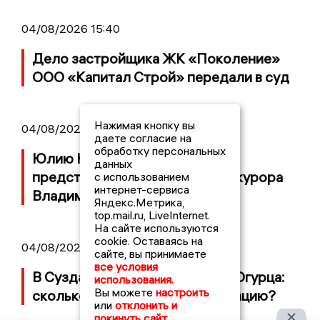
04/08/2026 15:40
Дело застройщика ЖК «Поколение»
ООО «Капитал Строй» передали в суд
Нажимая кнопку вы
04/08/2026 11:36
даете согласие на
обработку персональных
Юлию Калистову официально
данных
представили в должности прокурора
с использованием
интернет-сервиса
Владимирской области
Яндекс.Метрика,
top.mail.ru, LiveInternet.
На сайте используются
cookie. Оставаясь на
04/08/2026 09:01
сайте, вы принимаете
все условия
В Суздале прошёл Фестиваль Огурца:
использования.
Вы можете
настроить
сколько потратили на организацию?
или
отклонить и
покинуть сайт