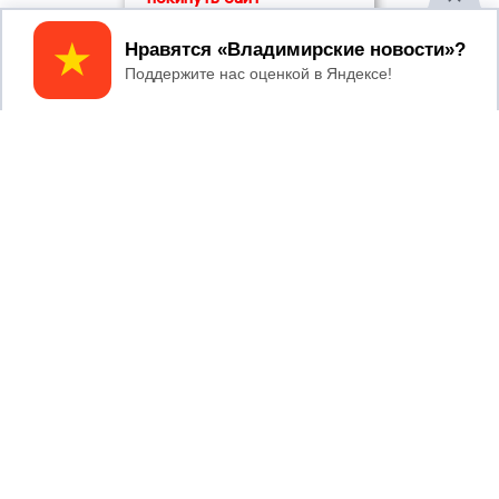
Принять
2017 © NEWSVLADIMIR.RU | СИ
ВЛАДИМИРСКИЕ
«Информационное агентство
НОВОСТИ
Владимирские новости»
Учредитель (соучредители): Общество с ограниченной
ответственностью «РЕГИОНАЛЬНЫЕ НОВОСТИ» (ОГРН
1107154017354)
Главный редактор: Мазов С. А.
8 (4922) 666916
Телефон редакции:
info@newsvladimir.ru
Электронная почта редакции:
,
reklama@newsvladimir.ru
Регистрационный номер: серия Эл № ФС77-78858 от 4
августа 2020 г. согласно выписке из реестра
зарегистрированных средств массовой информации
выдана Федеральной службой по надзору в сфере связи,
информационных технологий и массовых коммуникаций