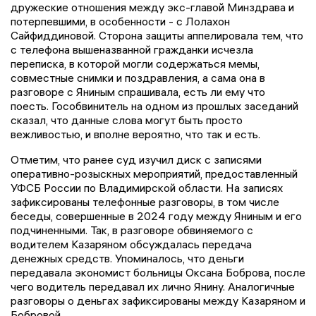
дружеские отношения между экс-главой Минздрава и
потерпевшими, в особенности - с Лолахон
Сайфиддиновой. Сторона защиты аппелировала тем, что
с телефона вышеназванной гражданки исчезла
переписка, в которой могли содержаться мемы,
совместные снимки и поздравления, а сама она в
разговоре с Яниным спрашивала, есть ли ему что
поесть. Гособвинитель на одном из прошлых заседаний
сказал, что данные слова могут быть просто
вежливостью, и вполне вероятно, что так и есть.
Отметим, что ранее суд изучил диск с записями
оперативно-розыскных мероприятий, предоставленный
УФСБ России по Владимирской области. На записях
зафиксированы телефонные разговоры, в том числе
беседы, совершенные в 2024 году между Яниным и его
подчиненными. Так, в разговоре обвиняемого с
водителем Казаряном обсуждалась передача
денежных средств. Упоминалось, что деньги
передавала экономист больницы Оксана Боброва, после
чего водитель передавал их лично Янину. Аналогичные
разговоры о деньгах зафиксированы между Казаряном и
Бобровой.