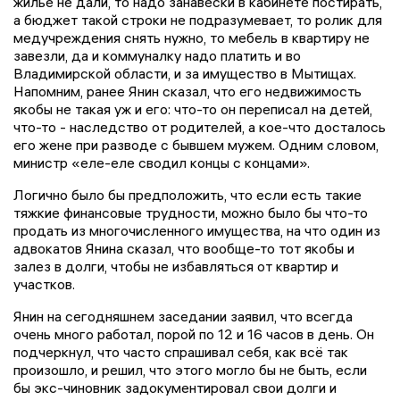
жильё не дали, то надо занавески в кабинете постирать,
а бюджет такой строки не подразумевает, то ролик для
медучреждения снять нужно, то мебель в квартиру не
завезли, да и коммуналку надо платить и во
Владимирской области, и за имущество в Мытищах.
Напомним, ранее Янин сказал, что его недвижимость
якобы не такая уж и его: что-то он переписал на детей,
что-то - наследство от родителей, а кое-что досталось
его жене при разводе с бывшем мужем. Одним словом,
министр «еле-еле сводил концы с концами».
Логично было бы предположить, что если есть такие
тяжкие финансовые трудности, можно было бы что-то
продать из многочисленного имущества, на что один из
адвокатов Янина сказал, что вообще-то тот якобы и
залез в долги, чтобы не избавляться от квартир и
участков.
Янин на сегодняшнем заседании заявил, что всегда
очень много работал, порой по 12 и 16 часов в день. Он
подчеркнул, что часто спрашивал себя, как всё так
произошло, и решил, что этого могло бы не быть, если
бы экс-чиновник задокументировал свои долги и