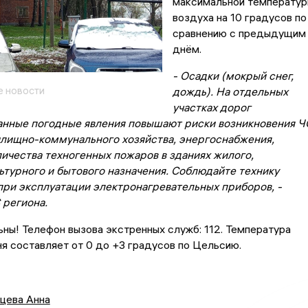
максимальной температу
воздуха на 10 градусов по
сравнению с предыдущим
днём.
- Осадки (мокрый снег,
 новости
дождь). На отдельных
участках дорог
анные погодные явления повышают риски возникновения Ч
илищно-коммунального хозяйства, энергоснабжения,
личества техногенных пожаров в зданиях жилого,
ьтурного и бытового назначения. Соблюдайте технику
при эксплуатации электронагревательных приборов, -
региона.
ны! Телефон вызова экстренных служб: 112. Температура
я составляет от 0 до +3 градусов по Цельсию.
цева Анна