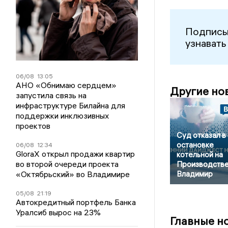
Подписы
узнавать
06/08
13:05
АНО «Обнимаю сердцем»
Другие но
запустила связь на
инфраструктуре Билайна для
поддержки инклюзивных
проектов
Суд отказал в
остановке
06/08
12:34
GloraX открыл продажи квартир
котельной на
во второй очереди проекта
Производстве
«Октябрьский» во Владимире
Владимир
05/08
21:19
Автокредитный портфель Банка
Уралсиб вырос на 23%
Главные н