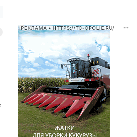
РЕКЛАМА • HTTPS://TC-OPOLIE.RU/
о
х