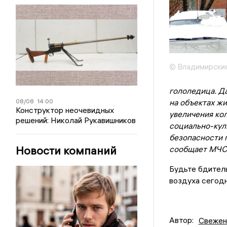
© Владимирские
гололедица. Д
08/08
14:00
на объектах ж
Конструктор неочевидных
увеличения ко
решений: Николай Рукавишников
социально-кул
безопасности 
Новости компаний
сообщает МЧС 
Будьте бдитель
воздуха сегодн
Автор:
Свежен