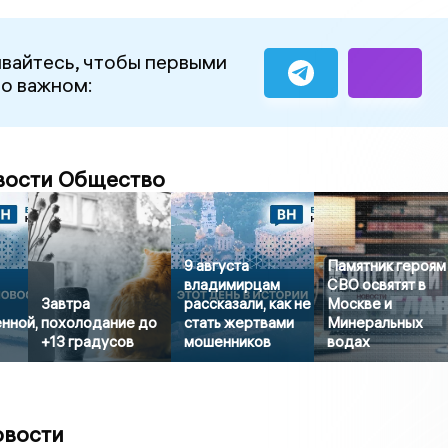
вайтесь, чтобы первыми
 о важном:
вости Общество
9 августа
Памятник героям
владимирцам
СВО освятят в
Завтра
рассказали, как не
Москве и
нной,
похолодание до
стать жертвами
Минеральных
+13 градусов
мошенников
водах
овости