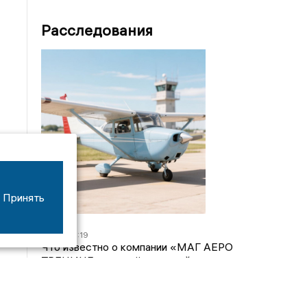
Расследования
Принять
07/08
16:19
Что известно о компании «МАГ АЕРО
ТРЕНИНГ», самолёт которой потерпел крушение
во Владимирской области?
05/08
17:00