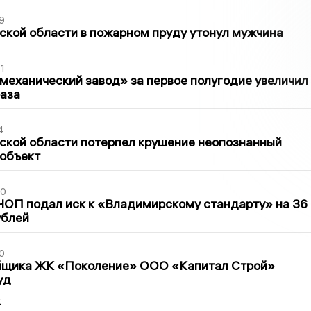
9
кой области в пожарном пруду утонул мужчина
1
механический завод» за первое полугодие увеличил
раза
4
ской области потерпел крушение неопознанный
 объект
30
ЧОП подал иск к «Владимирскому стандарту» на 36
ублей
0
йщика ЖК «Поколение» ООО «Капитал Строй»
уд
2