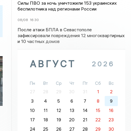
Силы ПВО за ночь уничтожили 153 украинских
беспилотника над регионами России
08/08
16:30
После атаки БПЛА в Севастополе
зафиксировали повреждения 12 многоквартирных
и 10 частных домов
АВГУСТ
2026
Пн
Вт
Ср
Чт
Пт
Сб
Вс
27
28
29
30
31
1
2
3
4
5
6
7
8
9
10
11
12
13
14
15
16
17
18
19
20
21
22
23
24
25
26
27
28
29
30