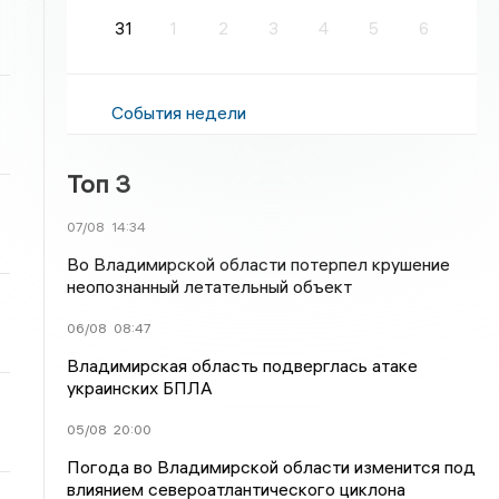
31
1
2
3
4
5
6
События недели
Топ 3
07/08
14:34
Во Владимирской области потерпел крушение
неопознанный летательный объект
06/08
08:47
Владимирская область подверглась атаке
украинских БПЛА
05/08
20:00
Погода во Владимирской области изменится под
влиянием североатлантического циклона