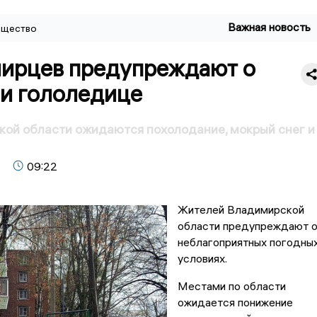
Важная новость
щество
ирцев предупреждают о
 и гололедице
ой области ожидаются похолодание, мокрый снег и
09:22
Жителей Владимирской
области предупреждают 
неблагоприятных погодны
условиях.
Местами по области
ожидается понижение