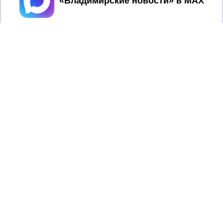
2017 © NEWSVLADIMIR.RU | СИ
ВЛАДИМИРСКИЕ
«Информационное агентство
НОВОСТИ
Владимирские новости»
Учредитель (соучредители): Общество с ограниченной
ответственностью «РЕГИОНАЛЬНЫЕ НОВОСТИ» (ОГРН
1107154017354)
Главный редактор: Мазов С. А.
8 (4922) 666916
Телефон редакции:
info@newsvladimir.ru
Электронная почта редакции:
,
reklama@newsvladimir.ru
Регистрационный номер: серия Эл № ФС77-78858 от 4
августа 2020 г. согласно выписке из реестра
зарегистрированных средств массовой информации
выдана Федеральной службой по надзору в сфере связи,
информационных технологий и массовых коммуникаций