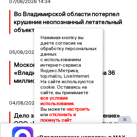
07/08/2026 14:34
Во Владимирской области потерпел
крушение неопознанный летательный
объект
Нажимая кнопку вы
даете согласие на
обработку персональных
05/08/2026 08:30
данных
с использованием
Московский ЧОП подал иск к
интернет-сервиса
Яндекс.Метрика,
«Владимирскому стандарту» на 36
top.mail.ru, LiveInternet.
миллионов рублей
На сайте используются
cookie. Оставаясь на
сайте, вы принимаете
все условия
04/08/2026 15:40
использования.
Вы можете
настроить
или
отклонить и
Дело застройщика ЖК «Поколение»
покинуть сайт
ООО «Капитал Строй» передали в суд
Принять