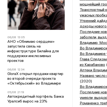
мощнейший гро
Транспортный к
ужасных пробк
Утренний дайдж
доходы нового 
Последние ново
заболели, выз
06/08
13:05
АНО «Обнимаю сердцем»
Владимир, Моск
запустила связь на
Во Владимирск
инфраструктуре Билайна для
Во Владимире 
поддержки инклюзивных
Глава Следком
проектов
из Карабаново
06/08
12:34
Аптеки Владим
GloraX открыл продажи квартир
Названо число
во второй очереди проекта
(2020)
«Октябрьский» во Владимире
Во Владимирск
Последние ново
05/08
21:19
Автокредитный портфель Банка
умерли, выздо
Уралсиб вырос на 23%
Романенко треб