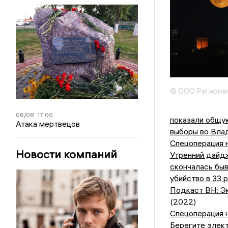
© ООО Регионал
06/08
17:00
показали общу
Атака мертвецов
выборы во Вла
Спецоперация н
Новости компаний
Утренний дайдж
скончалась бы
убийство в 33 
Подкаст ВН: Э
(2022)
Спецоперация н
Берегите элек