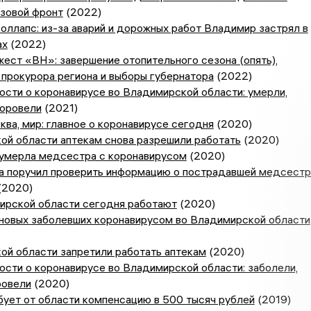
зовой фронт
(2022)
оллапс: из-за аварий и дорожных работ Владимир застрял в
ах
(2022)
ест «ВН»: завершение отопительного сезона (опять),
прокурора региона и выборы губернатора
(2022)
сти о коронавирусе во Владимирской области: умерли,
доровели
(2021)
ва, мир: главное о коронавирусе сегодня
(2020)
ой области аптекам снова разрешили работать
(2020)
умерла медсестра с коронавирусом
(2020)
а поручил проверить информацию о пострадавшей медсест
(2020)
ирской области сегодня работают
(2020)
 новых заболевших коронавирусом во Владимирской области
ой области запретили работать аптекам
(2020)
сти о коронавирусе во Владимирской области: заболели,
ровели
(2020)
ует от области компенсацию в 500 тысяч рублей
(2019)