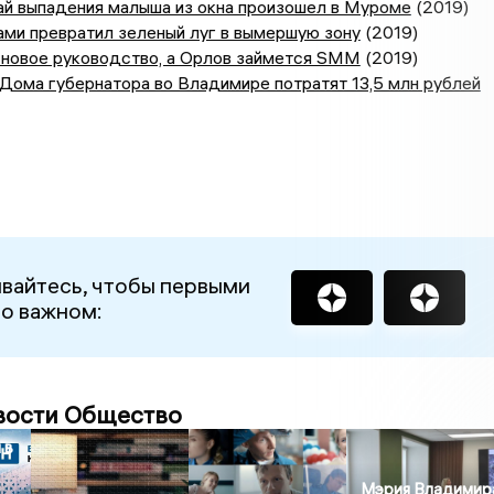
ай выпадения малыша из окна произошел в Муроме
(2019)
ами превратил зеленый луг в вымершую зону
(2019)
 новое руководство, а Орлов займется SMM
(2019)
Дома губернатора во Владимире потратят 13,5 млн рублей
вайтесь, чтобы первыми
 о важном:
вости Общество
 в
Мэрия Владимир