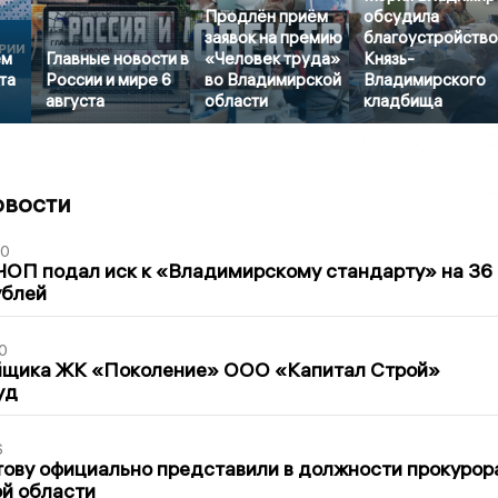
Продлён приём
обсудила
заявок на премию
благоустройств
ем
Главные новости в
«Человек труда»
Князь-
та
России и мире 6
во Владимирской
Владимирского
августа
области
кладбища
овости
30
ЧОП подал иск к «Владимирскому стандарту» на 36
ублей
0
йщика ЖК «Поколение» ООО «Капитал Строй»
уд
6
ову официально представили в должности прокурор
й области