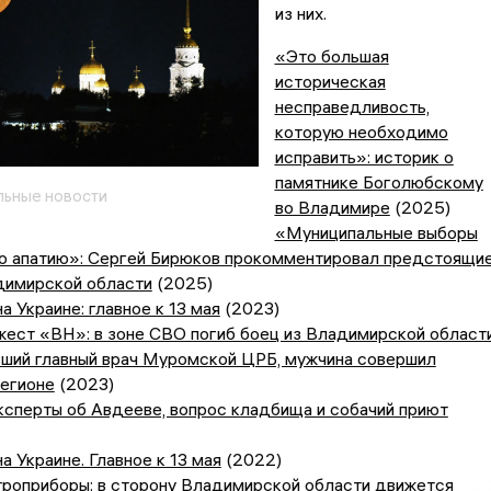
из них.
«Это большая
историческая
несправедливость,
которую необходимо
исправить»: историк о
памятнике Боголюбскому
ьные новости
во Владимире
(2025)
«Муниципальные выборы
ю апатию»: Сергей Бирюков прокомментировал предстоящи
димирской области
(2025)
а Украине: главное к 13 мая
(2023)
ест «ВН»: в зоне СВО погиб боец из Владимирской области
вший главный врач Муромской ЦРБ, мужчина совершил
регионе
(2023)
ксперты об Авдееве, вопрос кладбища и собачий приют
а Украине. Главное к 13 мая
(2022)
троприборы: в сторону Владимирской области движется