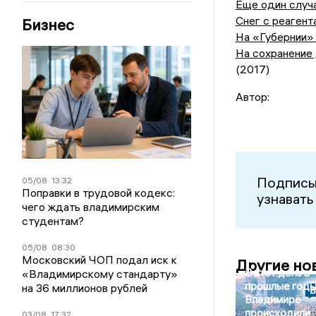
Еще один случ
Снег с реагент
Бизнес
На «Губернии»
На сохранение 
(2017)
Автор:
Подписы
05/08
13:32
Поправки в трудовой кодекс:
узнавать
чего ждать владимирским
студентам?
05/08
08:30
Московский ЧОП подал иск к
Другие но
В этот день в
«Владимирскому стандарту»
прошлые годы
на 36 миллионов рублей
Владимире
происходили
03/08
17:32