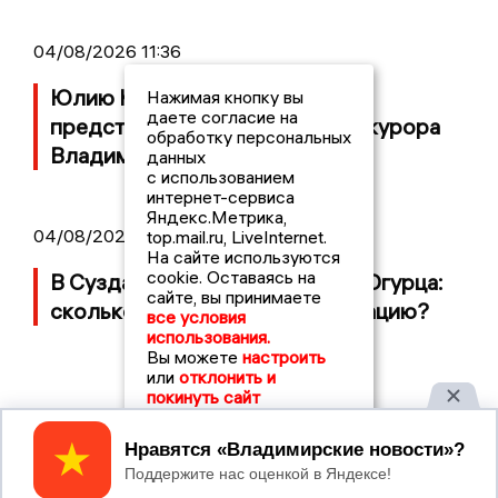
04/08/2026 11:36
Юлию Калистову официально
Нажимая кнопку вы
даете согласие на
представили в должности прокурора
обработку персональных
Владимирской области
данных
с использованием
интернет-сервиса
Яндекс.Метрика,
04/08/2026 09:01
top.mail.ru, LiveInternet.
На сайте используются
cookie. Оставаясь на
В Суздале прошёл Фестиваль Огурца:
сайте, вы принимаете
сколько потратили на организацию?
все условия
использования.
Вы можете
настроить
или
отклонить и
покинуть сайт
Принять
2017 © NEWSVLADIMIR.RU | СИ
ВЛАДИМИРСКИЕ
«Информационное агентство
НОВОСТИ
Владимирские новости»