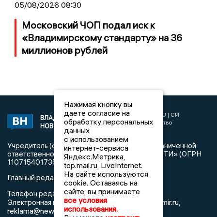
05/08/2026 08:30
Московский ЧОП подал иск к
«Владимирскому стандарту» на 36
миллионов рублей
Нажимая кнопку вы
даете согласие на
2017 © NEWSVLADIMIR.RU | СИ
ВЛАДИМИРСКИЕ
обработку персональных
«Информационное агентство
НОВОСТИ
данных
Владимирские новости»
с использованием
Учредитель (соучредители): Общество с ограниченной
интернет-сервиса
ответственностью «РЕГИОНАЛЬНЫЕ НОВОСТИ» (ОГРН
Яндекс.Метрика,
1107154017354)
top.mail.ru, LiveInternet.
На сайте используются
Главный редактор: Мазов С. А.
cookie. Оставаясь на
сайте, вы принимаете
8 (4922) 666916
Телефон редакции:
все условия
info@newsvladimir.ru
Электронная почта редакции:
,
использования.
reklama@newsvladimir.ru