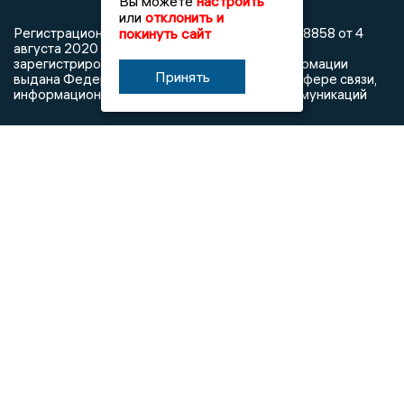
Вы можете
настроить
или
отклонить и
покинуть сайт
Регистрационный номер: серия Эл № ФС77-78858 от 4
августа 2020 г. согласно выписке из реестра
зарегистрированных средств массовой информации
Принять
выдана Федеральной службой по надзору в сфере связи,
информационных технологий и массовых коммуникаций
При использовании любого материала с данного сайта
гиперссылка на Сетевое издание «Информационное
агентство Владимирские новости» обязательна.
Сообщения на сером фоне размещены на правах рекламы
@mazov
MAX
Написать директору в телеграм
или
О холдинге
Вакансии
Реклама
Дежурный по новостям