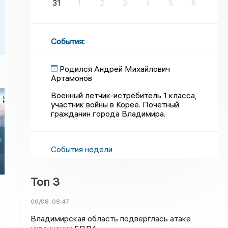
31
1
2
3
4
5
6
События
:
Родился Андрей Михайлович
Артамонов
Военный летчик-истребитель 1 класса,
участник войны в Корее. Почетный
гражданин города Владимира.
События недели
Топ 3
06/08
08:47
Владимирская область подверглась атаке