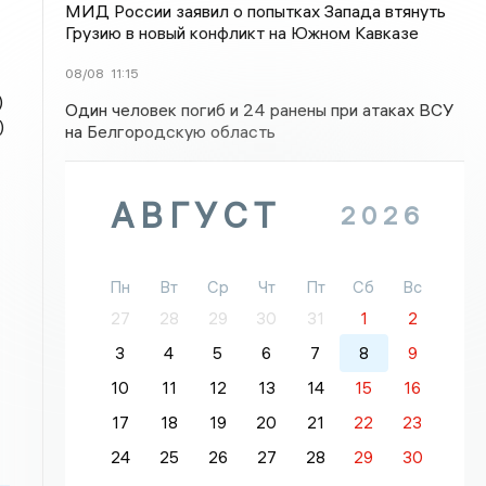
МИД России заявил о попытках Запада втянуть
Грузию в новый конфликт на Южном Кавказе
08/08
11:15
)
Один человек погиб и 24 ранены при атаках ВСУ
)
на Белгородскую область
АВГУСТ
2026
Пн
Вт
Ср
Чт
Пт
Сб
Вс
27
28
29
30
31
1
2
3
4
5
6
7
8
9
10
11
12
13
14
15
16
17
18
19
20
21
22
23
24
25
26
27
28
29
30