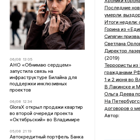
Хроники корона
Последние ново
умерли, выздо
Итоги недели:
Горина из «Еди
Сипягин призва
Светлана Орлов
Директор лазе
(2019)
06/08
13:05
АНО «Обнимаю сердцем»
Террористы из
запустила связь на
гражданами Р
инфраструктуре Билайна для
1 и 2 июня во 
поддержки инклюзивных
В Лакинске и 
проектов
Ольга Деева п
На Петербургс
06/08
12:34
GloraX открыл продажи квартир
договоров о м
во второй очереди проекта
Автор:
«Октябрьский» во Владимире
05/08
21:19
Автокредитный портфель Банка