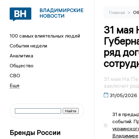
ВЛАДИМИРСКИЕ
>
Главная
Об
НОВОСТИ
31 мая
100 самых влиятельных людей
Губерна
События недели
ряд до
Аналитика
сотруд
Общество
СВО
31 мая На Пе
заключит ря
31/05/2026
31 в преды
событий. П
©
украинског
Бренды России
Владимире