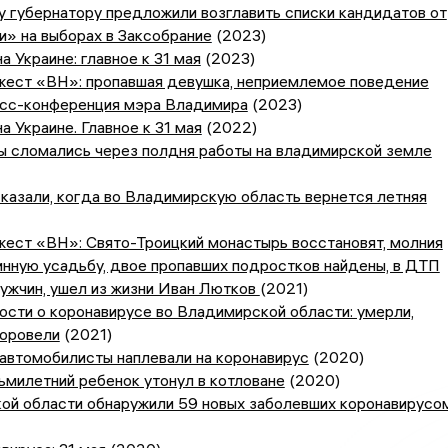
 губернатору предложили возглавить списки кандидатов от
» на выборах в Заксобрание
(2023)
а Украине: главное к 31 мая
(2023)
жест «ВН»: пропавшая девушка, неприемлемое поведение
есс-конференция мэра Владимира
(2023)
а Украине. Главное к 31 мая
(2022)
ы сломались через полдня работы на владимирской земле
казали, когда во Владимирскую область вернется летняя
жест «ВН»: Свято-Троицкий монастырь восстановят, молния
нную усадьбу, двое пропавших подростков найдены, в ДТП
ужчин, ушел из жизни Иван Лютков
(2021)
сти о коронавирусе во Владимирской области: умерли,
доровели
(2021)
автомобилисты наплевали на коронавирус
(2020)
ьмилетний ребенок утонул в котловане
(2020)
ой области обнаружили 59 новых заболевших коронавирусо