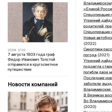
Владимирскому
«Единой России
Спецоперация н
Утренний дайд
родителей, пр
Спецоперация н
Новые автобус
(2022)
Синоптики расс
07/08
17:00
7 августа 1803 года граф
погода
(2021)
Федор Иванович Толстой
Утренний дайд
отправился в кругосветное
подожгла стари
путешествие
погибли двое м
Последние ново
Новости компаний
заболели, выз
Владимирские 
В Вязниках вос
Во Владимирск
(2020)