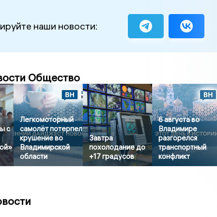
ируйте наши новости:
вости Общество
Легкомоторный
6 августа во
ы с
самолёт потерпел
Владимире
крушение во
Завтра
разгорелся
ой»
Владимирской
похолодание до
транспортный
области
+17 градусов
конфликт
овости