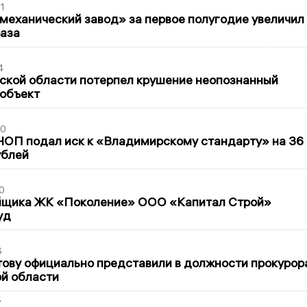
1
механический завод» за первое полугодие увеличил
раза
4
ской области потерпел крушение неопознанный
 объект
30
ЧОП подал иск к «Владимирскому стандарту» на 36
ублей
0
йщика ЖК «Поколение» ООО «Капитал Строй»
уд
6
ову официально представили в должности прокурор
й области
2