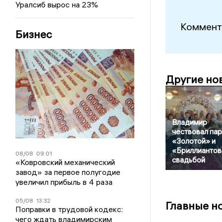
Уралсиб вырос на 23%
Коммент
Бизнес
Другие но
Владимир
чествовал пар
«Золотой» и
«Бриллиантов
08/08
09:01
свадьбой
«Ковровский механический
завод» за первое полугодие
увеличил прибыль в 4 раза
05/08
13:32
Главные н
Поправки в трудовой кодекс:
чего ждать владимирским