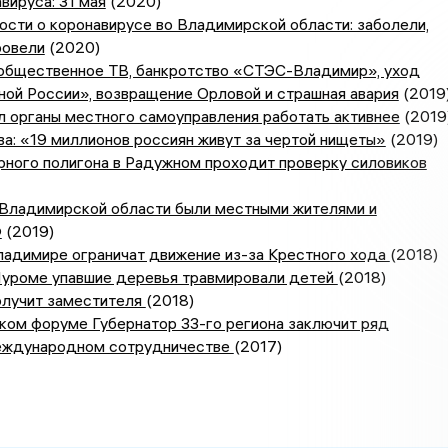
вируса: 31 мая
(2020)
сти о коронавирусе во Владимирской области: заболели,
ровели
(2020)
 общественное ТВ, банкротство «СТЭС-Владимир», уход
ной России», возвращение Орловой и страшная авария
(2019
л органы местного самоуправления работать активнее
(2019
а: «19 миллионов россиян живут за чертой нищеты»
(2019)
рного полигона в Радужном проходит проверку силовиков
 Владимирской области были местными жителями и
Ф
(2019)
Владимире ограничат движение из-за Крестного хода
(2018)
Муроме упавшие деревья травмировали детей
(2018)
олучит заместителя
(2018)
ком форуме Губернатор 33-го региона заключит ряд
еждународном сотрудничестве
(2017)