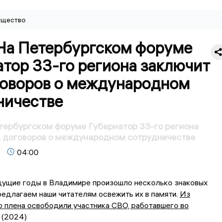
щество
 На Петербургском форуме
тор 33-го региона заключит
говоров о международном
ничестве
тербургском форуме Губернатор 33-го региона
д договоров о международном сотрудничестве
04:00
дущие годы в Владимире произошло несколько знаковых
редлагаем наши читателям освежить их в памяти.
Из
о плена освободили участника СВО, работавшего во
(2024)