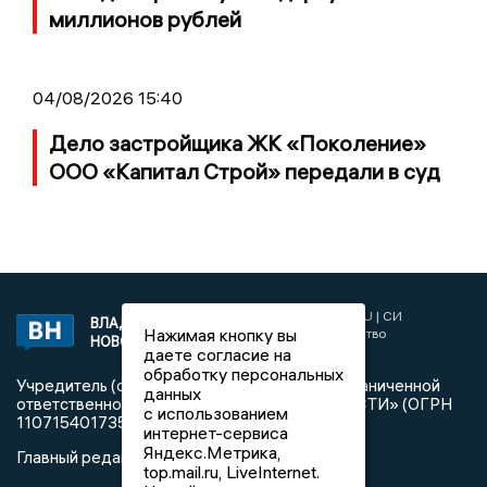
миллионов рублей
04/08/2026 15:40
Дело застройщика ЖК «Поколение»
ООО «Капитал Строй» передали в суд
2017 © NEWSVLADIMIR.RU | СИ
ВЛАДИМИРСКИЕ
Нажимая кнопку вы
«Информационное агентство
НОВОСТИ
Владимирские новости»
даете согласие на
обработку персональных
Учредитель (соучредители): Общество с ограниченной
данных
ответственностью «РЕГИОНАЛЬНЫЕ НОВОСТИ» (ОГРН
с использованием
1107154017354)
интернет-сервиса
Яндекс.Метрика,
Главный редактор: Мазов С. А.
top.mail.ru, LiveInternet.