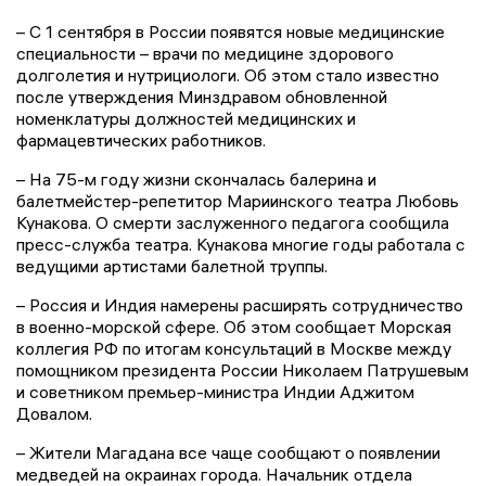
– С 1 сентября в России появятся новые медицинские
специальности – врачи по медицине здорового
долголетия и нутрициологи. Об этом стало известно
после утверждения Минздравом обновленной
номенклатуры должностей медицинских и
фармацевтических работников.
– На 75-м году жизни скончалась балерина и
балетмейстер-репетитор Мариинского театра Любовь
Кунакова. О смерти заслуженного педагога сообщила
пресс-служба театра. Кунакова многие годы работала с
ведущими артистами балетной труппы.
– Россия и Индия намерены расширять сотрудничество
в военно-морской сфере. Об этом сообщает Морская
коллегия РФ по итогам консультаций в Москве между
помощником президента России Николаем Патрушевым
и советником премьер-министра Индии Аджитом
Довалом.
– Жители Магадана все чаще сообщают о появлении
медведей на окраинах города. Начальник отдела