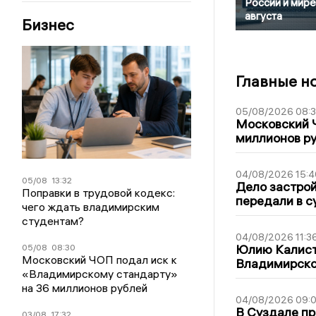
России и мире
августа
Бизнес
Главные н
05/08/2026 08:
Московский 
миллионов р
04/08/2026 15:4
05/08
13:32
Дело застро
Поправки в трудовой кодекс:
передали в с
чего ждать владимирским
студентам?
04/08/2026 11:3
Юлию Калист
05/08
08:30
Московский ЧОП подал иск к
Владимирско
«Владимирскому стандарту»
на 36 миллионов рублей
04/08/2026 09:0
В Суздале пр
03/08
17:32