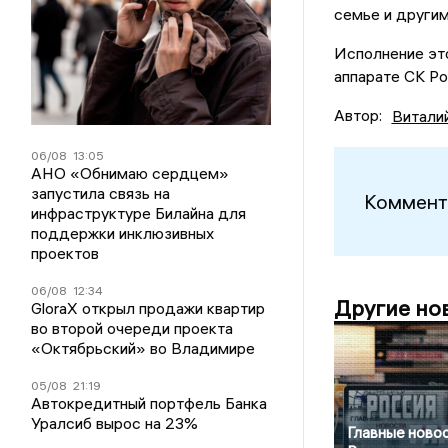
семье и другим
Исполнение это
аппарате СК Ро
Автор:
Витали
06/08
13:05
АНО «Обнимаю сердцем»
запустила связь на
Коммент
инфраструктуре Билайна для
поддержки инклюзивных
проектов
06/08
12:34
Другие но
GloraX открыл продажи квартир
во второй очереди проекта
«Октябрьский» во Владимире
05/08
21:19
Автокредитный портфель Банка
Уралсиб вырос на 23%
Главные новос