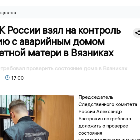
щество
К России взял на контроль
ию с аварийным домом
етной матери в Вязниках
требовал проверить состояние дома в Вязниках
17:00
Председатель
Следственного комитета
России Александр
Бастрыкин потребовал
доложить о проверке
состояния