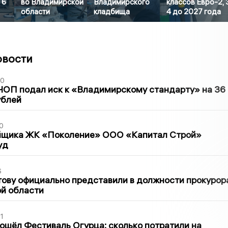
 6
во Владимирской
Владимирского
классов Евро-2, 
области
кладбища
4 до 2027 года
овости
30
ЧОП подал иск к «Владимирскому стандарту» на 36
ублей
0
йщика ЖК «Поколение» ООО «Капитал Строй»
уд
6
ову официально представили в должности прокурор
й области
1
ошёл Фестиваль Огурца: сколько потратили на