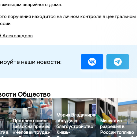
 жильцам аварийного дома.
го поручения находится на личном контроле в центральном
ссии.
й Александров
ируйте наши новости:
вости Общество
Мэрия Владимира
Продлён приём
обсудила
Мишустин
заявок на премию
благоустройство
разрешил в
ти в
«Человек труда»
Князь-
России топливо