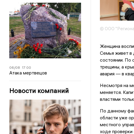
© ООО "Региона
Женщина воспит
Семья живет в 
состоянии. По 
трещины, а кры
06/08
17:00
Атака мертвецов
авария — в ква
Несмотря на мн
Новости компаний
меняется. Капи
властями тольк
По данному фа
области уже ор
местного управ
ходе проверки 