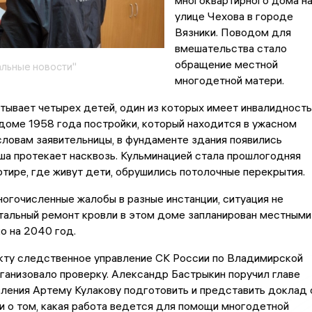
многоквартирного дома н
улице Чехова в городе
Вязники. Поводом для
вмешательства стало
обращение местной
льные новости"
многодетной матери.
ывает четырех детей, один из которых имеет инвалидность
доме 1958 года постройки, который находится в ужасном
словам заявительницы, в фундаменте здания появились
ша протекает насквозь. Кульминацией стала прошлогодняя
ртире, где живут дети, обрушились потолочные перекрытия.
огочисленные жалобы в разные инстанции, ситуация не
тальный ремонт кровли в этом доме запланирован местными
о на 2040 год.
кту следственное управление СК России по Владимирской
ганизовало проверку. Александр Бастрыкин поручил главе
ления Артему Кулакову подготовить и представить доклад 
и о том, какая работа ведется для помощи многодетной