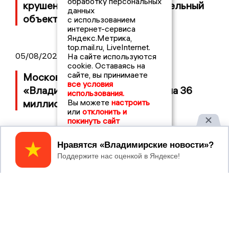
обработку персональных
крушение неопознанный летательный
данных
объект
с использованием
интернет-сервиса
Яндекс.Метрика,
top.mail.ru, LiveInternet.
05/08/2026 08:30
На сайте используются
cookie. Оставаясь на
сайте, вы принимаете
Московский ЧОП подал иск к
все условия
«Владимирскому стандарту» на 36
использования.
миллионов рублей
Вы можете
настроить
или
отклонить и
покинуть сайт
04/08/2026 15:40
Принять
Дело застройщика ЖК «Поколение»
ООО «Капитал Строй» передали в суд
04/08/2026 11:36