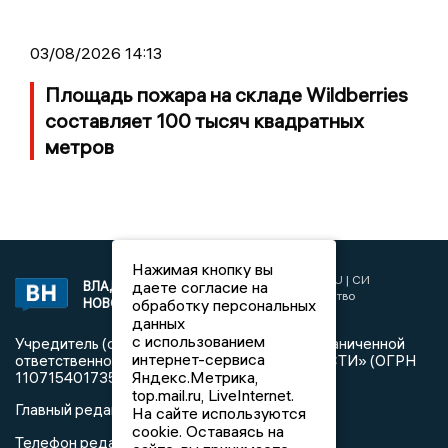
03/08/2026 14:13
Площадь пожара на складе Wildberries
составляет 100 тысяч квадратных
метров
Нажимая кнопку вы
2017 © NEWSVLADIMIR.RU | СИ
даете согласие на
ВЛАДИМИРСКИЕ
«Информационное агентство
НОВОСТИ
обработку персональных
Владимирские новости»
данных
с использованием
Учредитель (соучредители): Общество с ограниченной
интернет-сервиса
ответственностью «РЕГИОНАЛЬНЫЕ НОВОСТИ» (ОГРН
Яндекс.Метрика,
1107154017354)
top.mail.ru, LiveInternet.
Главный редактор: Мазов С. А.
На сайте используются
cookie. Оставаясь на
8 (4922) 666916
Телефон редакции: