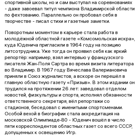
спортивной школы, но и сам выступал на соревнованиях
- даже завоевал титул чемпиона Владимирской области
по фехтованию. Параллельно он пробовал себя в
творчестве - писал стихи и газетные заметки.
Поворотным моментом в карьере стала работа в
молодёжной областной газете «Комсомольская искра»,
куда Юденича пригласили в 1964 году на позицию
литсотрудника. Уже тогда он проявил себя как яркий
репортёр: например, взял интервью у французского
писателя Жан‑Поля Сартра во время визита литератора
во Владимир. В 1967 году Вячеслава Валериановича
приняли в Союз журналистов, а вскоре он перешёл в
главную областную газету «Призыв». В этом издании он
трудился на протяжении 26 лет: заведовал отделом
новостей, физкультуры и спорта, исполнял обязанности
ответственного секретаря, вёл репортажи со
стадионов, беседовал с именитыми спортсменами.
Особой вехой в биографии стала аккредитация на
московской Олимпиаде‑80 - Юденич вошёл в число
пяти корреспондентов областных газет со всего СССР,
допущенных к освещению Игр.