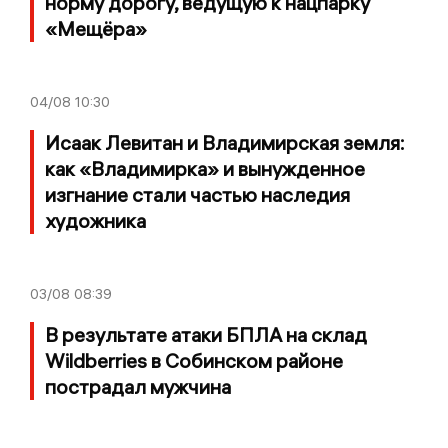
норму дорогу, ведущую к нацпарку
«Мещёра»
04/08
10:30
Исаак Левитан и Владимирская земля:
как «Владимирка» и вынужденное
изгнание стали частью наследия
художника
03/08
08:39
В результате атаки БПЛА на склад
Wildberries в Собинском районе
пострадал мужчина