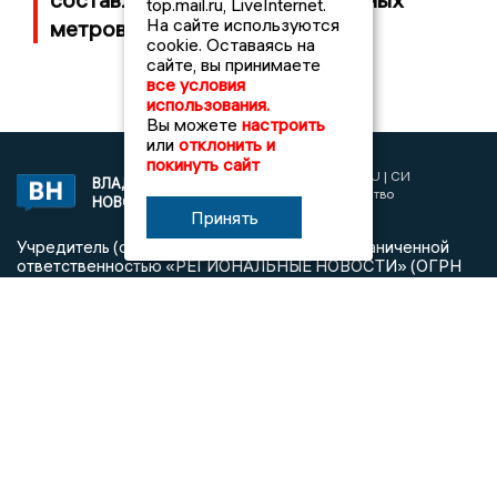
top.mail.ru, LiveInternet.
На сайте используются
метров
cookie. Оставаясь на
сайте, вы принимаете
все условия
использования.
Вы можете
настроить
или
отклонить и
покинуть сайт
2017 © NEWSVLADIMIR.RU | СИ
ВЛАДИМИРСКИЕ
«Информационное агентство
НОВОСТИ
Владимирские новости»
Принять
Учредитель (соучредители): Общество с ограниченной
ответственностью «РЕГИОНАЛЬНЫЕ НОВОСТИ» (ОГРН
1107154017354)
Главный редактор: Мазов С. А.
8 (4922) 666916
Телефон редакции:
info@newsvladimir.ru
Электронная почта редакции:
,
reklama@newsvladimir.ru
Регистрационный номер: серия Эл № ФС77-78858 от 4
августа 2020 г. согласно выписке из реестра
зарегистрированных средств массовой информации