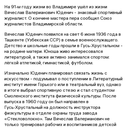
На 91‑м году жизни во Владимире ушёл из жизни
Вячеслав Валерианович Юденич - знаковый спортивный
журналист. О кончине мастера пера сообщил Союз
журналистов Владимирской области.
Вячеслав Юденич появился на свет 6 июня 1936 года в
Ташкенте (Узбекская ССР) в семье военнослужащего.
Детство и школьные годы прошли в Гусь‑Хрустальном -
на родине матери. Юноша живо интересовался
литературой, а также активно занимался спортом:
лёгкой атлетикой, гимнастикой, футболом.
Изначально Юденич планировал связать жизнь с
искусством - подумывал о поступлении в Литературный
институт имени Горького или в театральный вуз, однако
в итоге выбрал спортивную стезю и стал студентом
Смоленского института физической культуры. После
выпуска в 1960 году он был направлен в
Гусь‑Хрустальный на должность инструктора
физкультуры в отделе охраны труда завода
«Стекловолокно». Там Вячеслав Валерианович не
только тренировал рабочих и воспитанников детской