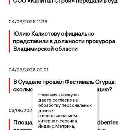
ООО «Капитал Строй» передали в суд
04/08/2026 11:36
Юлию Калистову официально
представили в должности прокурора
Владимирской области
04/08/2026 09:01
В Суздале прошёл Фестиваль Огурца:
сколько потратили на организацию?
Нажимая кнопку вы
даете согласие на
обработку персональных
данных
03/08/2026 14:13
с использованием
интернет-сервиса
Площадь пожара на складе Wildberries
Яндекс.Метрика,
составляет 100 тысяч квадратных