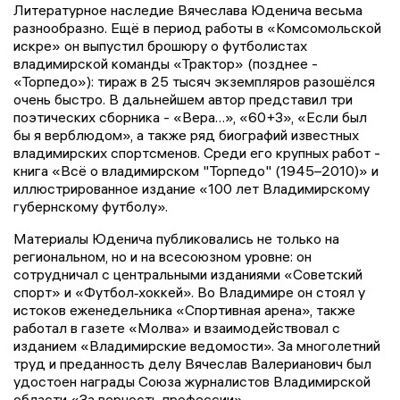
Литературное наследие Вячеслава Юденича весьма
разнообразно. Ещё в период работы в «Комсомольской
искре» он выпустил брошюру о футболистах
владимирской команды «Трактор» (позднее -
«Торпедо»): тираж в 25 тысяч экземпляров разошёлся
очень быстро. В дальнейшем автор представил три
поэтических сборника - «Вера…», «60+3», «Если был
бы я верблюдом», а также ряд биографий известных
владимирских спортсменов. Среди его крупных работ -
книга «Всё о владимирском "Торпедо" (1945–2010)» и
иллюстрированное издание «100 лет Владимирскому
губернскому футболу».
Материалы Юденича публиковались не только на
региональном, но и на всесоюзном уровне: он
сотрудничал с центральными изданиями «Советский
спорт» и «Футбол‑хоккей». Во Владимире он стоял у
истоков еженедельника «Спортивная арена», также
работал в газете «Молва» и взаимодействовал с
изданием «Владимирские ведомости». За многолетний
труд и преданность делу Вячеслав Валерианович был
удостоен награды Союза журналистов Владимирской
области «За верность профессии».