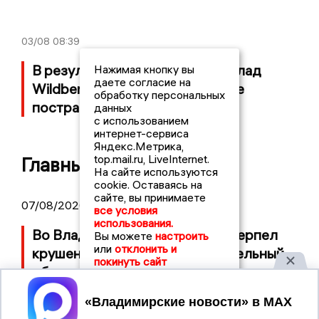
03/08
08:39
В результате атаки БПЛА на склад
Нажимая кнопку вы
даете согласие на
Wildberries в Собинском районе
обработку персональных
пострадал мужчина
данных
с использованием
интернет-сервиса
Яндекс.Метрика,
top.mail.ru, LiveInternet.
Главные новости
На сайте используются
cookie. Оставаясь на
сайте, вы принимаете
07/08/2026 14:34
все условия
использования.
Во Владимирской области потерпел
Вы можете
настроить
или
отклонить и
крушение неопознанный летательный
покинуть сайт
объект
Принять