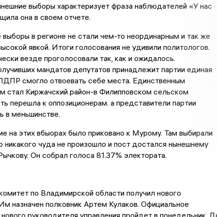
ынешние выборы характеризует фраза наблюдателей «У нас
бщила она в своем отчете.
выборы в регионе не стали чем-то неординарным и так же
ысокой явкой. Итоги голосования не удивили политологов.
ески везде проголосовали так, как и ожидалось.
олучивших мандатов депутатов принадлежит партии единая
 ЛДПР смогло отвоевать себе места. Единственным
м стал Киржачский район-в Филипповском сельском
ть перешла к оппозиционерам. а представители партии
ь в меньшинстве.
е на этих вбыорах было приковано к Мурому. Там выбирали
Но никакого чуда не произошло и пост достался нынешнему
Рычкову. Он собрал голоса 81.37% электората.
комитет по Владимирской области получил нового
Им назначен полковник Артем Кулаков. Официальное
нового руководителя управления пройдет в понедельник. Д