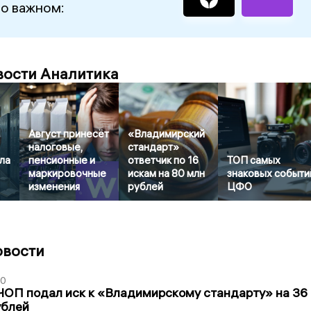
 о важном:
вости Аналитика
Август принесёт
«Владимирский
налоговые,
стандарт»
ла
пенсионные и
ответчик по 16
ТОП самых
маркировочные
искам на 80 млн
знаковых событи
изменения
рублей
ЦФО
овости
30
ЧОП подал иск к «Владимирскому стандарту» на 36
ублей