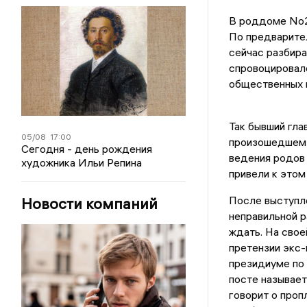
В роддоме No2
По предварител
сейчас разбира
спровоцировало
общественных к
Так бывший гла
05/08
17:00
произошедшем 
Сегодня - день рождения
ведения родов 
художника Ильи Репина
привели к этом
После выступле
Новости компаний
неправильной р
ждать. На свое
претензии экс-
президиуме по
посте называе
говорит о проп