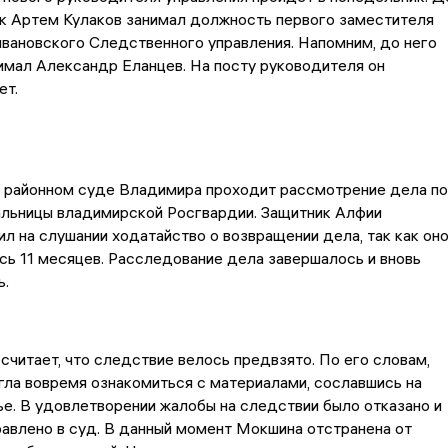
ик Артем Кулаков занимал должность первого заместителя
вановского Следственного управления. Напомним, до него
имал Александр Еланцев. На посту руководителя он
ет.
 районном суде Владимира проходит рассмотрение дела по
альницы владимирской Росгвардии. Защитник Алфии
л на слушании ходатайство о возвращении дела, так как он
ь 11 месяцев. Расследование дела завершалось и вновь
ь.
считает, что следствие велось предвзято. По его словам,
ла вовремя ознакомиться с материалами, сославшись на
е. В удовлетворении жалобы на следствии было отказано и
авлено в суд. В данный момент Мокшина отстранена от