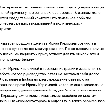
 во время естественных совместных родов умерла женщина
ьной причине у нее остановилось сердце. В данном деле
ется следственный комитет. Это печальное событие
 череду резких высказываний в политических и
ругах.
вный врач роддома депутат Ирина Кирюхина обвинила в
новое руководство медучреждения. По ее словам в случае
у погибшей пациентки присутствует девять ошибок, что и
 печальному финалу.
ния Ирины Кирюхиной в горадминистрации и заявлениях о
аботе нового руководство, ответ не заставил себя долго
й странице в Instagram медучреждение ответило на
главного врача Ирины Кирюхиной, которые она высказала на
 вопросам здравоохранения. Роддом No2 в своем гневном
т Кирюхину «мясником, лишившимся «хлебного» места»,
лаченных «комментаторах» в соцсетях, а также рассказывае