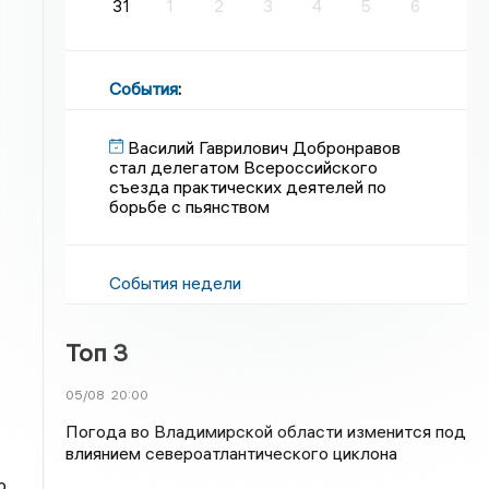
31
1
2
3
4
5
6
События
:
Василий Гаврилович Добронравов
стал делегатом Всероссийского
съезда практических деятелей по
борьбе с пьянством
События недели
Топ 3
05/08
20:00
Погода во Владимирской области изменится под
влиянием североатлантического циклона
о