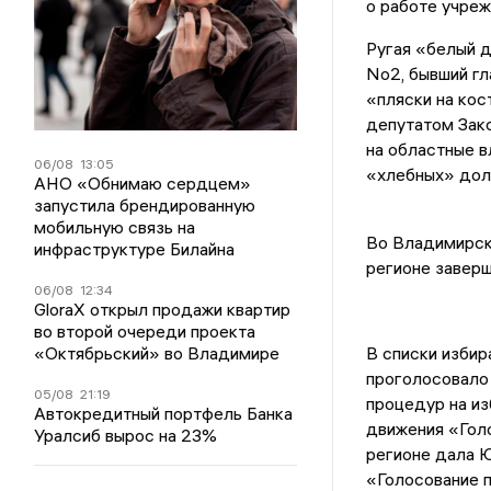
о работе учреж
Ругая «белый 
No2, бывший гл
«пляски на кос
депутатом Зако
на областные в
06/08
13:05
«хлебных» долж
АНО «Обнимаю сердцем»
запустила брендированную
мобильную связь на
Во Владимирско
инфраструктуре Билайна
регионе заверш
06/08
12:34
GloraX открыл продажи квартир
во второй очереди проекта
«Октябрьский» во Владимире
В списки избир
проголосовало
05/08
21:19
процедур на и
Автокредитный портфель Банка
движения «Голо
Уралсиб вырос на 23%
регионе дала Ю
«Голосование п