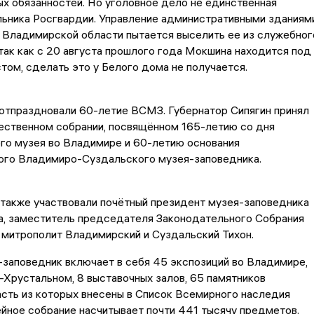
х обязанностей. Но уголовное дело не единственная
льника Росгвардии. Управление административными зданиям
 Владимирской области пытается выселить ее из служебног
 так как с 20 августа прошлого года Мокшина находится под
ом, сделать это у Белого дома не получается.
отпраздновали 60-летие ВСМЗ. Губернатор Сипягин принял
ественном собрании, посвящённом 165-летию со дня
го музея во Владимире и 60-летию основания
ого Владимиро-Суздальского музея-заповедника.
также участвовали почётный президент музея-заповедника
а, заместитель председателя Законодательного Собрания
 митрополит Владимирский и Суздальский Тихон.
заповедник включает в себя 45 экспозиций во Владимире,
-Хрустальном, 8 выставочных залов, 65 памятников
асть из которых внесены в Список Всемирного наследия
ное собрание насчитывает почти 441 тысячу предметов.