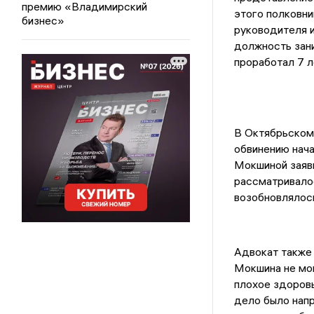
премию «Владимирский
этого полковн
бизнес»
руководителя и
должность зан
проработал 7 л
В Октябрьском
обвинению нач
Мокшиной заяви
рассматривалос
возобновлялос
Адвокат также 
Мокшина не мог
плохое здоровь
дело было напр