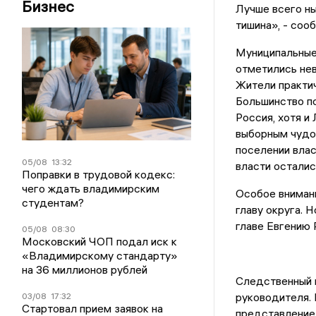
Бизнес
Лучше всего н
тишина», - соо
Муниципальные 
отметились нев
Жители практич
Большинство п
Россия, хотя и
выборным чудо
поселении влас
05/08
13:32
власти осталис
Поправки в трудовой кодекс:
чего ждать владимирским
Особое внимани
студентам?
главу округа. 
главе Евгению 
05/08
08:30
Московский ЧОП подал иск к
«Владимирскому стандарту»
на 36 миллионов рублей
Следственный 
руководителя. 
03/08
17:32
Стартовал прием заявок на
представление 