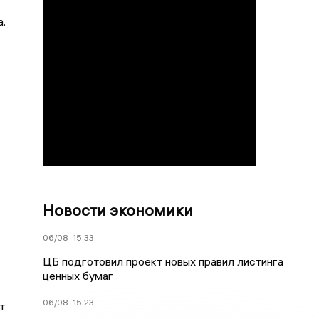
.
Новости экономики
06/08
15:33
ЦБ подготовил проект новых правил листинга
ценных бумаг
06/08
15:23
т