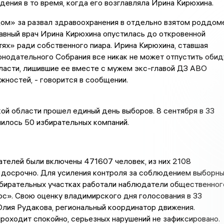
дения в то время, когда его возглавляла Ирина Кирюхина.
дом» за развал здравоохранения в отдельно взятом роддом
авный врач Ирина Кирюхина опустилась до откровенной
тях» ради собственного пиара. Ирина Кирюхина, ставшая
нодательного Собрания все никак не может отпустить обид
ласти, лишившие ее вместе с мужем экс-главой ДЗ АВО
ностей, - говорится в сообщении.
й области прошел единый день выборов. 8 сентября в 33
илось 50 избирательных компаний.
ателей были включены 471607 человек, из них 2108
 досрочно. Для усиления контроля за соблюдением выборн
збирательных участках работали наблюдатели общественног
с». Свою оценку владимирского дня голосования в 33
лия Рудакова, региональный координатор движения.
роходит спокойно, серьезных нарушений не зафиксировано.