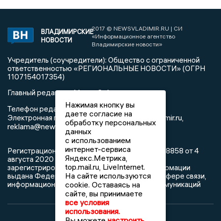
2017 © NEWSVLADIMIR.RU | СИ
ВЛАДИМИРСКИЕ
«Информационное агентство
НОВОСТИ
Владимирские новости»
Учредитель (соучредители): Общество с ограниченной
ответственностью «РЕГИОНАЛЬНЫЕ НОВОСТИ» (ОГРН
1107154017354)
Главный редактор: Мазов С. А.
Нажимая кнопку вы
8 (4922) 666916
Телефон редакции:
даете согласие на
info@newsvladimir.ru
Электронная почта редакции:
,
обработку персональных
reklama@newsvladimir.ru
данных
с использованием
интернет-сервиса
Регистрационный номер: серия Эл № ФС77-78858 от 4
Яндекс.Метрика,
августа 2020 г. согласно выписке из реестра
top.mail.ru, LiveInternet.
зарегистрированных средств массовой информации
На сайте используются
выдана Федеральной службой по надзору в сфере связи,
информационных технологий и массовых коммуникаций
cookie. Оставаясь на
сайте, вы принимаете
все условия
использования.
Вы можете
настроить