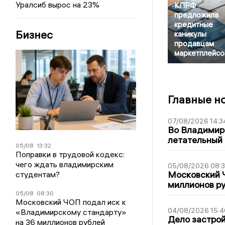
Уралсиб вырос на 23%
КПРФ
предложила
кредитные
Бизнес
каникулы
продавцам
маркетплейсо
Главные н
07/08/2026 14:3
Во Владимир
летательный
05/08
13:32
Поправки в трудовой кодекс:
чего ждать владимирским
05/08/2026 08:
Московский 
студентам?
миллионов р
05/08
08:30
Московский ЧОП подал иск к
04/08/2026 15:4
«Владимирскому стандарту»
Дело застро
на 36 миллионов рублей