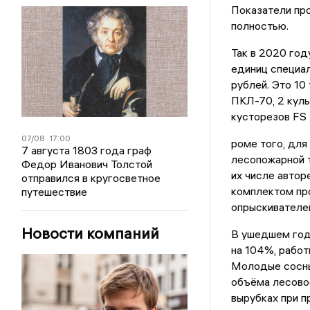
Показатели пр
полностью.
Так в 2020 год
единиц специал
рублей. Это 10 
ПКЛ-70, 2 куль
кусторезов FS 
07/08
17:00
роме того, для
7 августа 1803 года граф
лесопожарной т
Федор Иванович Толстой
их числе авто
отправился в кругосветное
комплектом про
путешествие
опрыскивателе
Новости компаний
В ушедшем году
на 104%, работы
Молодые сосны 
объёма лесовос
вырубках при п