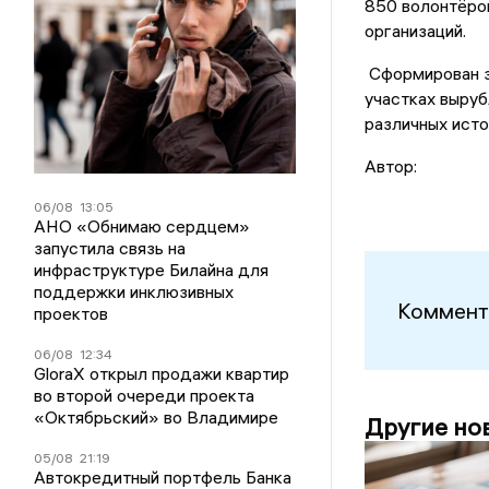
850 волонтёров
организаций.
Сформирован з
участках выруб
различных исто
Автор:
06/08
13:05
АНО «Обнимаю сердцем»
запустила связь на
инфраструктуре Билайна для
поддержки инклюзивных
Коммент
проектов
06/08
12:34
GloraX открыл продажи квартир
во второй очереди проекта
«Октябрьский» во Владимире
Другие но
05/08
21:19
Автокредитный портфель Банка