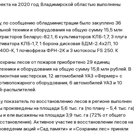
оекта на 2020 год Владимирской областью выполнены
у, по сообщению обладминистрации было закуплено 36
ьной техники и оборудования на общую сумму 15,5 млн
тракторов Беларус-82.1, 6 культиваторов КЛБ-1,7, 3 плуга
тиватора КЛБ-1,7, 1 борона дисковая БДМ-2.4х2П, 10
400-K, 1 почвофреза ФРН-2К и 3 мотокосы FS 250. К
 охраны лесов от пожаров приобретено 29 единиц
ехники и оборудования на общую сумму 15,8 млн рублей. В
ремонтная мастерская, 12 автомобилей УАЗ «Фермер» с
тивопожарного оборудования, 6 автомобилей УАЗ и 10
й-распылителей.
 показатель по восстановлению лесов в регионе выполнен
 произведены на площади 5,6 тыс. га (по плану – 5,4 тыс. га)
и ели высажены на площади 3,9 тыс. га (72% от общего
становления). Активное участие в восстановлении лесов на
роведении акций «Сад памяти» и «Сохраним лес» приняли