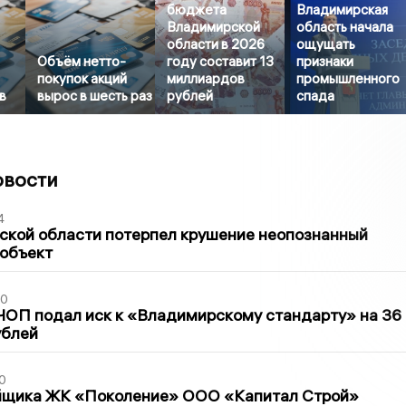
бюджета
Владимирская
Владимирской
область начала
области в 2026
ощущать
Объём нетто-
году составит 13
признаки
покупок акций
миллиардов
промышленного
в
вырос в шесть раз
рублей
спада
овости
4
ской области потерпел крушение неопознанный
 объект
30
ЧОП подал иск к «Владимирскому стандарту» на 36
ублей
0
йщика ЖК «Поколение» ООО «Капитал Строй»