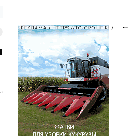
РЕКЛАМА • HTTPS://TC-OPOLIE.RU/
н
ва