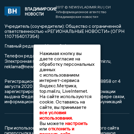
2017 © NEWSVLADIMIR.RU | СИ
ВЛАДИМИРСКИЕ
«Информационное агентство
НОВОСТИ
Владимирские новости»
Учредитель (соучредители): Общество с ограниченной
ответственностью «РЕГИОНАЛЬНЫЕ НОВОСТИ» (ОГРН
1107154017354)
Главный редактор: Мазов С. А.
Нажимая кнопку вы
8 (4922) 666916
Телефон редакции:
даете согласие на
info@newsvladimir.ru
Электронная почта редакции:
,
обработку персональных
reklama@newsvladimir.ru
данных
с использованием
интернет-сервиса
Регистрационный номер: серия Эл № ФС77-78858 от 4
Яндекс.Метрика,
августа 2020 г. согласно выписке из реестра
top.mail.ru, LiveInternet.
зарегистрированных средств массовой информации
На сайте используются
выдана Федеральной службой по надзору в сфере связи,
информационных технологий и массовых коммуникаций
cookie. Оставаясь на
сайте, вы принимаете
все условия
использования.
Вы можете
настроить
При использовании любого материала с данного сайта
или
отклонить и
гиперссылка на Сетевое издание «Информационное