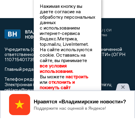
Нажимая кнопку вы
даете согласие на
обработку персональных
данных
с использованием
2017 © NEWSVLADIMIR.RU | СИ
ВЛАДИМИРСКИЕ
интернет-сервиса
«Информационное агентство
НОВОСТИ
Яндекс.Метрика,
Владимирские новости»
top.mail.ru, LiveInternet.
На сайте используются
Учредитель (соучредители): Общество с ограниченной
ответственностью «РЕГИОНАЛЬНЫЕ НОВОСТИ» (ОГРН
cookie. Оставаясь на
1107154017354)
сайте, вы принимаете
все условия
Главный редактор: Мазов С. А.
использования.
Вы можете
настроить
8 (4922) 666916
Телефон редакции:
или
отклонить и
info@newsvladimir.ru
Электронная почта редакции:
,
покинуть сайт
reklama@newsvladimir.ru
Принять
Регистрационный номер: серия Эл № ФС77-78858 от 4
августа 2020 г. согласно выписке из реестра
зарегистрированных средств массовой информации
выдана Федеральной службой по надзору в сфере связи,
информационных технологий и массовых коммуникаций