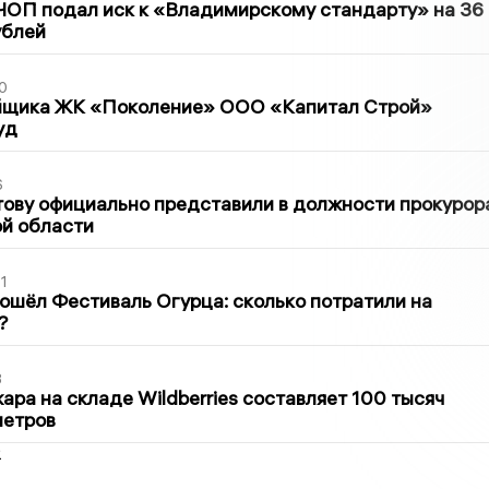
ЧОП подал иск к «Владимирскому стандарту» на 36
ублей
0
йщика ЖК «Поколение» ООО «Капитал Строй»
уд
6
ову официально представили в должности прокурор
й области
1
ошёл Фестиваль Огурца: сколько потратили на
?
3
ра на складе Wildberries составляет 100 тысяч
метров
2