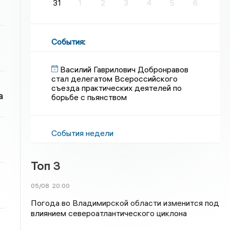
31
1
2
3
4
5
6
События
:
Василий Гаврилович Добронравов
стал делегатом Всероссийского
съезда практических деятелей по
а
борьбе с пьянством
События недели
Топ 3
05/08
20:00
Погода во Владимирской области изменится под
влиянием североатлантического циклона