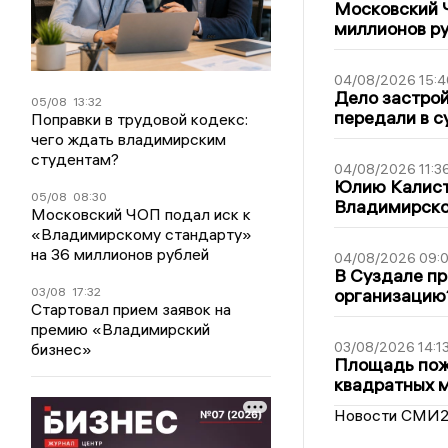
Московский 
миллионов р
04/08/2026 15:4
Дело застро
05/08
13:32
передали в с
Поправки в трудовой кодекс:
чего ждать владимирским
студентам?
04/08/2026 11:3
Юлию Калист
05/08
08:30
Владимирско
Московский ЧОП подал иск к
«Владимирскому стандарту»
на 36 миллионов рублей
04/08/2026 09:0
В Суздале пр
организацию
03/08
17:32
Стартовал прием заявок на
премию «Владимирский
03/08/2026 14:1
бизнес»
Площадь пожа
квадратных 
Новости СМИ