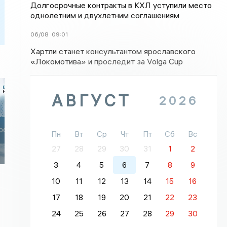
Долгосрочные контракты в КХЛ уступили место
однолетним и двухлетним соглашениям
06/08
09:01
Хартли станет консультантом ярославского
«Локомотива» и проследит за Volga Cup
АВГУСТ
2026
Пн
Вт
Ср
Чт
Пт
Сб
Вс
27
28
29
30
31
1
2
3
4
5
6
7
8
9
10
11
12
13
14
15
16
17
18
19
20
21
22
23
24
25
26
27
28
29
30