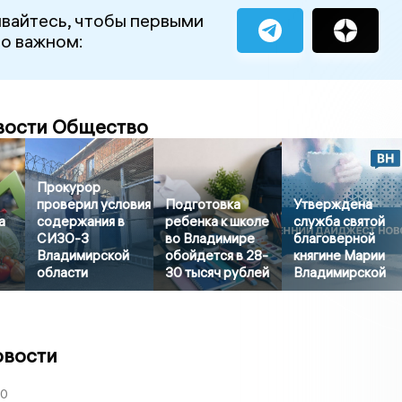
вайтесь, чтобы первыми
 о важном:
вости Общество
Прокурор
проверил условия
Подготовка
Утверждена
а
содержания в
ребенка к школе
служба святой
СИЗО-3
во Владимире
благоверной
Владимирской
обойдется в 28-
княгине Марии
области
30 тысяч рублей
Владимирской
овости
30