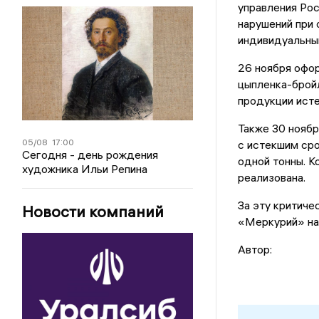
управления Ро
нарушений при
индивидуальны
26 ноября офор
цыпленка-бройл
продукции исте
Также 30 ноябр
05/08
17:00
с истекшим сро
Сегодня - день рождения
одной тонны. К
художника Ильи Репина
реализована.
За эту критич
Новости компаний
«Меркурий» на
Автор: