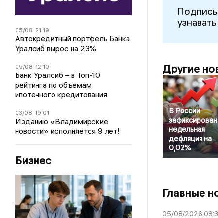
Подписы
узнавать
05/08
21:19
Автокредитный портфель Банка
Уралсиб вырос на 23%
Другие но
05/08
12:10
Банк Уралсиб – в Топ-10
рейтинга по объемам
ипотечного кредитования
В России
03/08
19:01
зафиксирован
Изданию «Владимирские
недельная
новости» исполняется 9 лет!
дефляция на
0,02%
Бизнес
Главные н
05/08/2026 08: