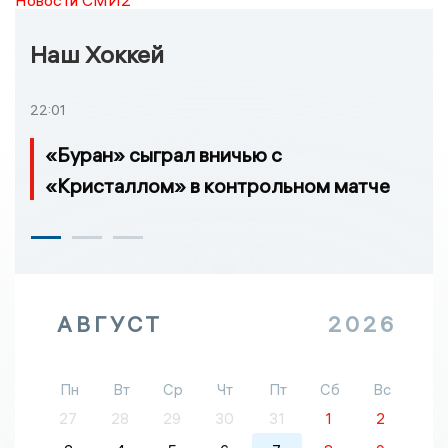
Новости СМИ2
Наш Хоккей
22:01
«Буран» сыграл вничью с
«Кристаллом» в контрольном матче
АВГУСТ
2026
Пн
Вт
Ср
Чт
Пт
Сб
Вс
27
28
29
30
31
1
2