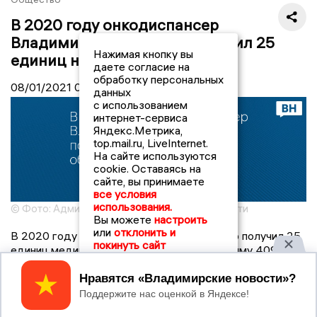
В 2020 году онкодиспансер
Владимирской области получил 25
Нажимая кнопку вы
единиц нового оборудования
даете согласие на
обработку персональных
08/01/2021
07:30
данных
с использованием
интернет-сервиса
Яндекс.Метрика,
top.mail.ru, LiveInternet.
На сайте используются
cookie. Оставаясь на
сайте, вы принимаете
все условия
использования.
© Фото: Администрация Владимирской области
Вы можете
настроить
или
отклонить и
В 2020 году Владимирский онкодиспансер получил 25
покинуть сайт
единиц медицинского оборудования на сумму 409,5
млн рублей. Масштабное техническое перевооружение
онкослужбы позволило значительно увеличить объём
Принять
оказанной высокотехнологичной медицинской помощи и
число лапароскопических операций.