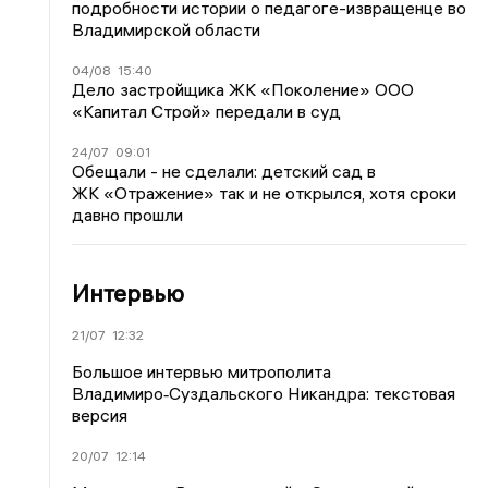
подробности истории о педагоге-извращенце во
Владимирской области
04/08
15:40
Дело застройщика ЖК «Поколение» ООО
«Капитал Строй» передали в суд
24/07
09:01
Обещали - не сделали: детский сад в
ЖК «Отражение» так и не открылся, хотя сроки
давно прошли
Интервью
21/07
12:32
Большое интервью митрополита
Владимиро‑Суздальского Никандра: текстовая
версия
20/07
12:14