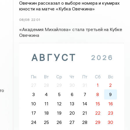
Овечкин рассказал о выборе номера и кумирах
юности на матче «Кубка Овечкина»
08/08
22:01
«Академия Михайлова» стала третьей на Кубке
Овечкина
АВГУСТ
2026
Пн
Вт
Ср
Чт
Пт
Сб
Вс
27
28
29
30
31
1
2
то
3
4
5
6
7
8
9
10
11
12
13
14
15
16
17
18
19
20
21
22
23
24
25
26
27
28
29
30