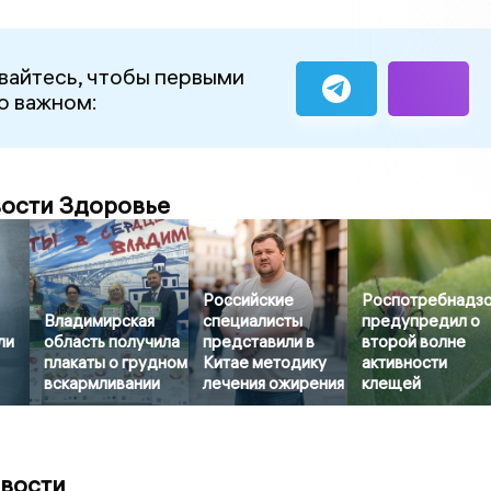
айтесь, чтобы первыми
 о важном:
вости Здоровье
Российские
Роспотребнадз
Владимирская
специалисты
предупредил о
ли
область получила
представили в
второй волне
плакаты о грудном
Китае методику
активности
вскармливании
лечения ожирения
клещей
овости