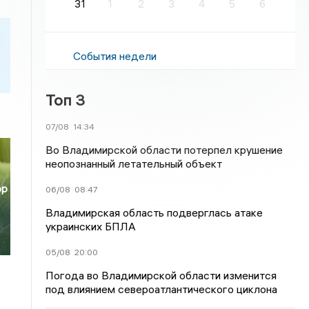
31
1
2
3
4
5
6
События недели
Топ 3
07/08
14:34
Во Владимирской области потерпел крушение
неопознанный летательный объект
ор
06/08
08:47
Владимирская область подверглась атаке
украинских БПЛА
05/08
20:00
Погода во Владимирской области изменится
под влиянием североатлантического циклона