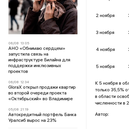
2 ноября
3 ноября
06/08
13:05
АНО «Обнимаю сердцем»
4 ноября
запустила связь на
инфраструктуре Билайна для
поддержки инклюзивных
5 ноября
проектов
06/08
12:34
К 5 ноября в об
GloraX открыл продажи квартир
только 35,5% от
во второй очереди проекта
в области осво
«Октябрьский» во Владимире
численности в 2
05/08
21:19
Автор:
Автокредитный портфель Банка
Уралсиб вырос на 23%