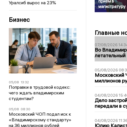
приём в
Уралсиб вырос на 23%
магистратуру
Бизнес
Главные н
07/08/2026 14:3
Во Владимир
летательный
05/08/2026 08:
Московский 
миллионов р
05/08
13:32
Поправки в трудовой кодекс:
чего ждать владимирским
04/08/2026 15:4
студентам?
Дело застро
передали в с
05/08
08:30
Московский ЧОП подал иск к
«Владимирскому стандарту»
04/08/2026 11:3
Юлию Калист
на 36 миллионов рублей