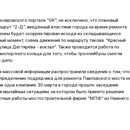
ковровского портала "GK", не исключено, что плановый
шрут "2-Д", введённый властями города на время ремонта
менем будет скорректирован исходя из складывающихся
ный момент, схема движения по маршруту такова: "Красный
улица Дегтярёва - вокзал". Также проводится работа по
анспортного кольца для того, чтобы троллейбусы смогли
в депо.
 массовой информации распространили сведения о том, что
 определению подрядчика для ремонта Павловского моста н
ни одна компания. 30 марта в городе прошло заседание
езвычайным ситуациям, на котором было принято решение
нтные работы мостостроительной фирме "МПФ" из Нижнего