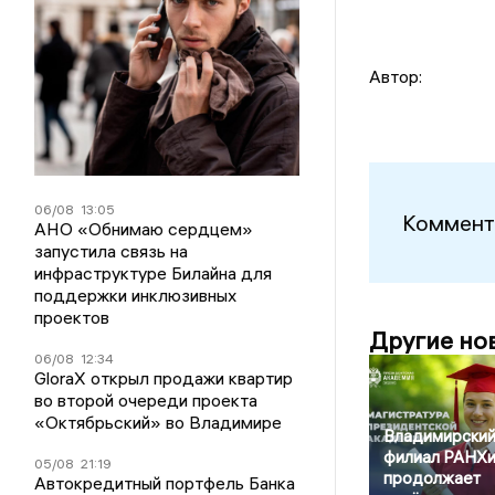
Автор:
06/08
13:05
Коммент
АНО «Обнимаю сердцем»
запустила связь на
инфраструктуре Билайна для
поддержки инклюзивных
проектов
Другие но
06/08
12:34
GloraX открыл продажи квартир
во второй очереди проекта
«Октябрьский» во Владимире
Владимирски
филиал РАНХ
05/08
21:19
продолжает
Автокредитный портфель Банка