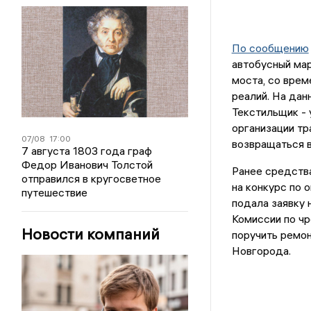
По сообщению
автобусный мар
моста, со вре
реалий. На дан
Текстильщик - 
организации тр
07/08
17:00
возвращаться 
7 августа 1803 года граф
Федор Иванович Толстой
Ранее средства
отправился в кругосветное
на конкурс по
путешествие
подала заявку 
Комиссии по чр
Новости компаний
поручить ремо
Новгорода.