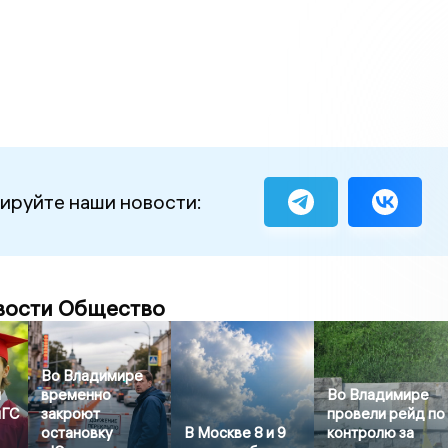
ируйте наши новости:
вости Общество
Во Владимире
й
временно
Во Владимире
иГС
закроют
провели рейд по
остановку
В Москве 8 и 9
контролю за