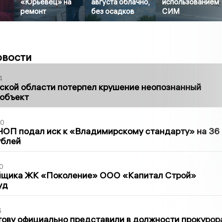
«Юрьевец» на
августа облачно,
использованием
ремонт
без осадков
СИМ
овости
4
ской области потерпел крушение неопознанный
 объект
30
ЧОП подал иск к «Владимирскому стандарту» на 36
ублей
0
йщика ЖК «Поколение» ООО «Капитал Строй»
уд
6
ову официально представили в должности прокурор