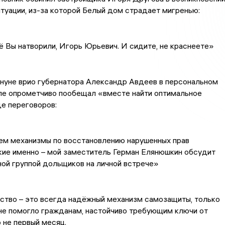
давнего острого вопроса,
сообщает
издание
«Томикс»
.
 Елянюшкин | ВКонтакте
Напоследок чиновник
обвинил застройщика
в возникновении конфликтной ситуации, из-за которой Белы
мигренью:
ё Вы натворили, Игорь Юрьевич. И сидите, не краснеете»
ануне врио губернатора Александр Авдеев в персональном
ле опрометчиво пообещал «вместе найти оптимальное
е переговоров:
ем механизмы по восстановлению нарушенных прав
пку вы даете согласие на обработку персональных
кие именно – мой заместитель Герман Елянюшкин обсудит