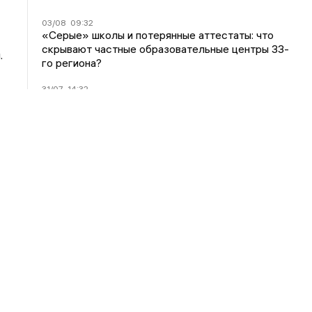
Принять
.
03/08
09:32
ч
«Серые» школы и потерянные аттестаты: что
скрывают частные образовательные центры 33-
го региона?
31/07
14:32
Товары с маркетплейсов, штрафы и послабления
для бизнеса: что изменится в жизни владимирцев
с 1 августа?