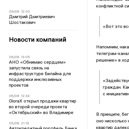
© Фото: Герман
Игоря Другова 
дом страдает 
09/08
12:00
Дмитрий Дмитриевич
«Вот это вс
Шостакович
Напомним, нак
Новости компаний
телеграм-кана
решение» в ход
«Задейству
Нажимая кно
граждан. Ка
данных