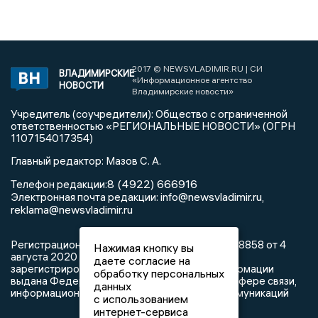
2017 © NEWSVLADIMIR.RU | СИ
ВЛАДИМИРСКИЕ
«Информационное агентство
НОВОСТИ
Владимирские новости»
Учредитель (соучредители): Общество с ограниченной
ответственностью «РЕГИОНАЛЬНЫЕ НОВОСТИ» (ОГРН
1107154017354)
Главный редактор: Мазов С. А.
8 (4922) 666916
Телефон редакции:
info@newsvladimir.ru
Электронная почта редакции:
,
reklama@newsvladimir.ru
Регистрационный номер: серия Эл № ФС77-78858 от 4
Нажимая кнопку вы
августа 2020 г. согласно выписке из реестра
даете согласие на
зарегистрированных средств массовой информации
обработку персональных
выдана Федеральной службой по надзору в сфере связи,
данных
информационных технологий и массовых коммуникаций
с использованием
интернет-сервиса