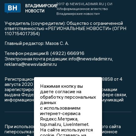
2017 © NEWSVLADIMIR.RU | СИ
ВЛАДИМИРСКИЕ
«Информационное агентство
НОВОСТИ
Владимирские новости»
Учредитель (соучредители): Общество с ограниченной
ответственностью «РЕГИОНАЛЬНЫЕ НОВОСТИ» (ОГРН
1107154017354)
Главный редактор: Мазов С. А.
8 (4922) 666916
Телефон редакции:
info@newsvladimir.ru
Электронная почта редакции:
,
reklama@newsvladimir.ru
Регистрационный номер: серия Эл № ФС77-78858 от 4
августа 2020 г. согласно выписке из реестра
Нажимая кнопку вы
зарегистрированных средств массовой информации
даете согласие на
выдана Федеральной службой по надзору в сфере связи,
обработку персональных
информационных технологий и массовых коммуникаций
данных
с использованием
интернет-сервиса
Яндекс.Метрика,
top.mail.ru, LiveInternet.
При использовании любого материала с данного сайта
На сайте используются
гиперссылка на Сетевое издание «Информационное
cookie. Оставаясь на