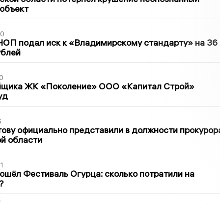
 объект
30
ЧОП подал иск к «Владимирскому стандарту» на 36
ублей
0
йщика ЖК «Поколение» ООО «Капитал Строй»
уд
6
ову официально представили в должности прокурор
й области
1
ошёл Фестиваль Огурца: сколько потратили на
?
2