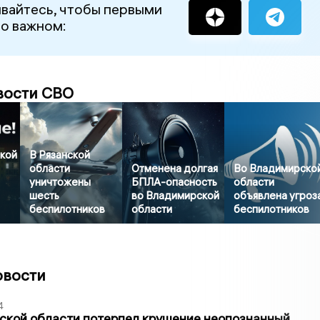
вайтесь, чтобы первыми
 о важном:
вости СВО
кой
В Рязанской
области
Отменена долгая
Во Владимирско
уничтожены
БПЛА-опасность
области
шесть
во Владимирской
объявлена угроз
беспилотников
области
беспилотников
овости
4
ской области потерпел крушение неопознанный