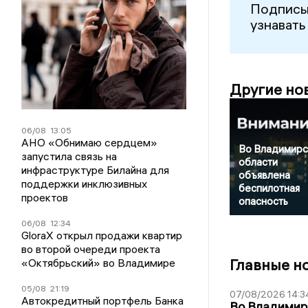
Подписы
узнавать
Другие но
06/08
13:05
АНО «Обнимаю сердцем»
Во Владимирс
запустила связь на
области
инфраструктуре Билайна для
объявлена
поддержки инклюзивных
беспилотная
проектов
опасность
06/08
12:34
GloraX открыл продажи квартир
во второй очереди проекта
Главные н
«Октябрьский» во Владимире
05/08
21:19
07/08/2026 14:3
Автокредитный портфель Банка
Во Владимир