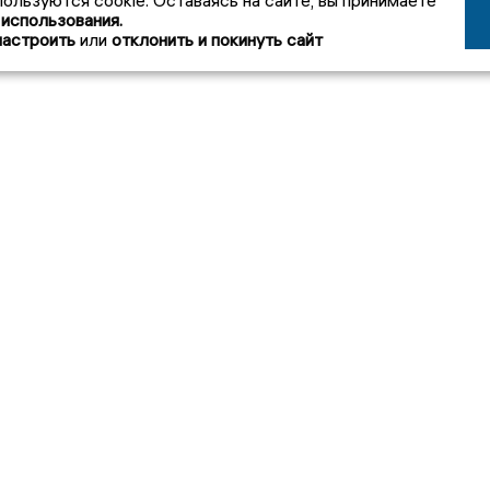
пользуются cookie. Оставаясь на сайте, вы принимаете
 использования.
настроить
или
отклонить и покинуть сайт