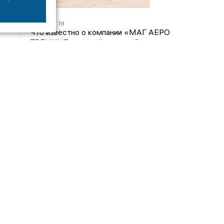
07/08
16:19
Что известно о компании «МАГ АЕРО
ТРЕНИНГ», самолёт которой потерпел крушение
во Владимирской области?
05/08
17:00
Странный презент для учителя: стали известны
подробности истории о педагоге-извращенце во
Владимирской области
04/08
15:40
Дело застройщика ЖК «Поколение» ООО
«Капитал Строй» передали в суд
24/07
09:01
Обещали - не сделали: детский сад в
ЖК «Отражение» так и не открылся, хотя сроки
давно прошли
Интервью