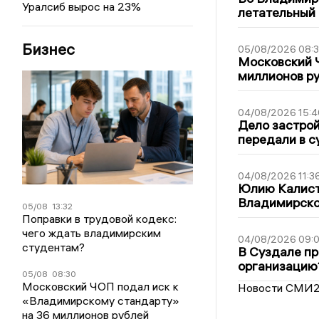
Уралсиб вырос на 23%
летательный
Бизнес
05/08/2026 08:
Московский 
миллионов р
04/08/2026 15:4
Дело застро
передали в с
04/08/2026 11:3
Юлию Калист
Владимирско
05/08
13:32
Поправки в трудовой кодекс:
чего ждать владимирским
04/08/2026 09:0
студентам?
В Суздале пр
организацию
05/08
08:30
Московский ЧОП подал иск к
Новости СМИ
«Владимирскому стандарту»
на 36 миллионов рублей