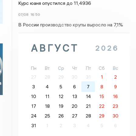
Курс юаня опустился до 11,4936
07/08
16:50
В России производство крупы выросло на 7,1%
АВГУСТ
2026
Пн
Вт
Ср
Чт
Пт
Сб
Вс
й
27
28
29
30
31
1
2
а
3
4
5
6
7
8
9
10
11
12
13
14
15
16
17
18
19
20
21
22
23
24
25
26
27
28
29
30
31
1
2
3
4
5
6