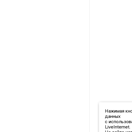
Нажимая кно
данных
с использов
LiveInternet.