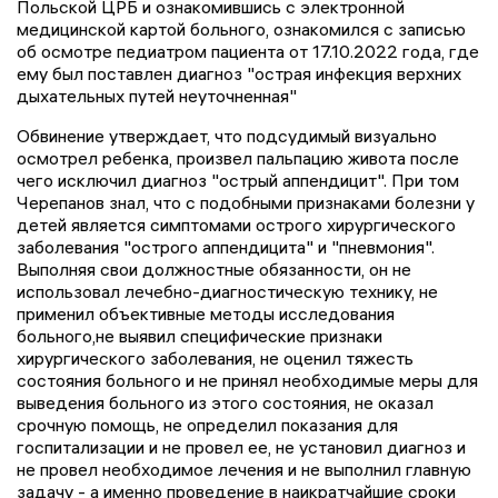
Польской ЦРБ и ознакомившись с электронной
медицинской картой больного, ознакомился с записью
об осмотре педиатром пациента от 17.10.2022 года, где
ему был поставлен диагноз "острая инфекция верхних
дыхательных путей неуточненная"
Обвинение утверждает, что подсудимый визуально
осмотрел ребенка, произвел пальпацию живота после
чего исключил диагноз "острый аппендицит". При том
Черепанов знал, что с подобными признаками болезни у
детей является симптомами острого хирургического
заболевания "острого аппендицита" и "пневмония".
Выполняя свои должностные обязанности, он не
использовал лечебно-диагностическую технику, не
применил объективные методы исследования
больного,не выявил специфические признаки
хирургического заболевания, не оценил тяжесть
состояния больного и не принял необходимые меры для
выведения больного из этого состояния, не оказал
срочную помощь, не определил показания для
госпитализации и не провел ее, не установил диагноз и
не провел необходимое лечения и не выполнил главную
задачу - а именно проведение в наикратчайшие сроки