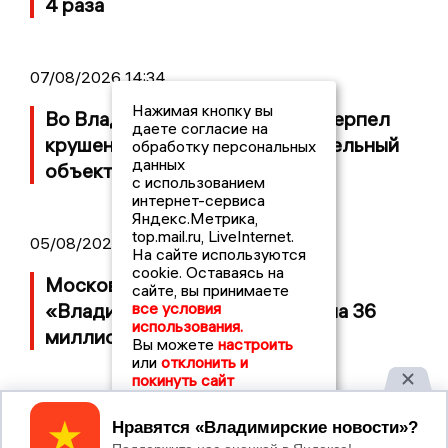
4 раза
07/08/2026 14:34
Нажимая кнопку вы
Во Владимирской области потерпел
даете согласие на
крушение неопознанный летательный
обработку персональных
данных
объект
с использованием
интернет-сервиса
Яндекс.Метрика,
top.mail.ru, LiveInternet.
05/08/2026 08:30
На сайте используются
cookie. Оставаясь на
Московский ЧОП подал иск к
сайте, вы принимаете
все условия
«Владимирскому стандарту» на 36
использования.
миллионов рублей
Вы можете
настроить
или
отклонить и
покинуть сайт
Принять