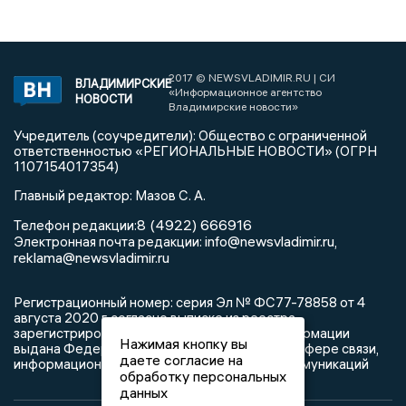
2017 © NEWSVLADIMIR.RU | СИ
ВЛАДИМИРСКИЕ
«Информационное агентство
НОВОСТИ
Владимирские новости»
Учредитель (соучредители): Общество с ограниченной
ответственностью «РЕГИОНАЛЬНЫЕ НОВОСТИ» (ОГРН
1107154017354)
Главный редактор: Мазов С. А.
8 (4922) 666916
Телефон редакции:
info@newsvladimir.ru
Электронная почта редакции:
,
reklama@newsvladimir.ru
Регистрационный номер: серия Эл № ФС77-78858 от 4
августа 2020 г. согласно выписке из реестра
зарегистрированных средств массовой информации
Нажимая кнопку вы
выдана Федеральной службой по надзору в сфере связи,
даете согласие на
информационных технологий и массовых коммуникаций
обработку персональных
данных