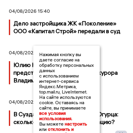
04/08/2026 15:40
Дело застройщика ЖК «Поколение»
ООО «Капитал Строй» передали в суд
04/08/2026 11:36
Нажимая кнопку вы
даете согласие на
Юлию Калистову официально
обработку персональных
данных
представили в должности прокурора
с использованием
Владимирской области
интернет-сервиса
Яндекс.Метрика,
top.mail.ru, LiveInternet.
На сайте используются
04/08/2026 09:01
cookie. Оставаясь на
сайте, вы принимаете
все условия
В Суздале прошёл Фестиваль Огурца:
использования.
сколько потратили на организацию?
Вы можете
настроить
или
отклонить и