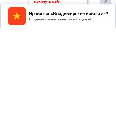
покинуть сайт
Принять
2017 © NEWSVLADIMIR.RU | СИ
ВЛАДИМИРСКИЕ
«Информационное агентство
НОВОСТИ
Владимирские новости»
Учредитель (соучредители): Общество с ограниченной
ответственностью «РЕГИОНАЛЬНЫЕ НОВОСТИ» (ОГРН
1107154017354)
Главный редактор: Мазов С. А.
8 (4922) 666916
Телефон редакции:
info@newsvladimir.ru
Электронная почта редакции:
,
reklama@newsvladimir.ru
Регистрационный номер: серия Эл № ФС77-78858 от 4
августа 2020 г. согласно выписке из реестра
зарегистрированных средств массовой информации
выдана Федеральной службой по надзору в сфере связи,
информационных технологий и массовых коммуникаций