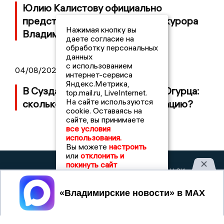
Юлию Калистову официально
представили в должности прокурора
Нажимая кнопку вы
Владимирской области
даете согласие на
обработку персональных
данных
с использованием
04/08/2026 09:01
интернет-сервиса
Яндекс.Метрика,
В Суздале прошёл Фестиваль Огурца:
top.mail.ru, LiveInternet.
На сайте используются
сколько потратили на организацию?
cookie. Оставаясь на
сайте, вы принимаете
все условия
использования.
Вы можете
настроить
или
отклонить и
покинуть сайт
2017 © NEWSVLADIMIR.RU | СИ
ВЛАДИМИРСКИЕ
«Информационное агентство
НОВОСТИ
Владимирские новости»
Принять
Учредитель (соучредители): Общество с ограниченной
ответственностью «РЕГИОНАЛЬНЫЕ НОВОСТИ» (ОГРН
1107154017354)