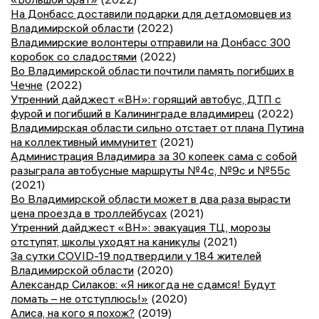
На Донбасс доставили подарки для детдомовцев из
Владимирской области
(2022)
Владимирские волонтеры отправили на Донбасс 300
коробок со сладостями
(2022)
Во Владимирской области почтили память погибших в
Чечне
(2022)
Утренний дайджест «ВН»: горящий автобус, ДТП с
фурой и погибший в Калининграде владимирец
(2022)
Владимирская области сильно отстает от плана Путина
на коллективный иммунитет
(2021)
Администрация Владимира за 30 копеек сама с собой
разыграла автобусные маршруты №4с, №9с и №55с
(2021)
Во Владимирской области может в два раза вырасти
цена проезда в троллейбусах
(2021)
Утренний дайджест «ВН»: эвакуация ТЦ, морозы
отступят, школы уходят на каникулы
(2021)
За сутки COVID-19 подтвердили у 184 жителей
Владимирской области
(2020)
Александр Силаков: «Я никогда не сдамся! Будут
ломать – не отступлюсь!»
(2020)
Алиса, на кого я похож?
(2019)