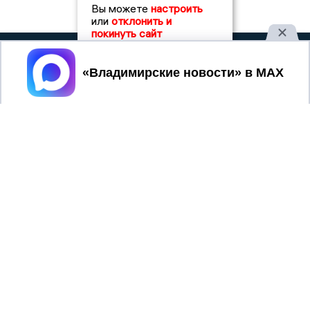
Вы можете
настроить
или
отклонить и
покинуть сайт
2017 © NEWSVLADIMIR.RU | СИ
ВЛАДИМИРСКИЕ
Принять
«Информационное агентство
НОВОСТИ
Владимирские новости»
Учредитель (соучредители): Общество с ограниченной
ответственностью «РЕГИОНАЛЬНЫЕ НОВОСТИ» (ОГРН
1107154017354)
Главный редактор: Мазов С. А.
8 (4922) 666916
Телефон редакции:
info@newsvladimir.ru
Электронная почта редакции:
,
reklama@newsvladimir.ru
Регистрационный номер: серия Эл № ФС77-78858 от 4
августа 2020 г. согласно выписке из реестра
зарегистрированных средств массовой информации
выдана Федеральной службой по надзору в сфере связи,
информационных технологий и массовых коммуникаций