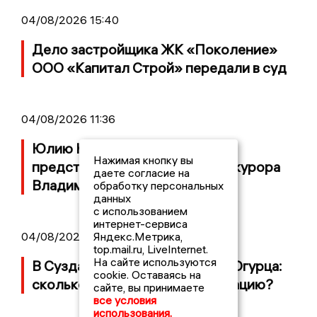
04/08/2026 15:40
Дело застройщика ЖК «Поколение»
ООО «Капитал Строй» передали в суд
04/08/2026 11:36
Юлию Калистову официально
Нажимая кнопку вы
представили в должности прокурора
даете согласие на
Владимирской области
обработку персональных
данных
с использованием
интернет-сервиса
04/08/2026 09:01
Яндекс.Метрика,
top.mail.ru, LiveInternet.
На сайте используются
В Суздале прошёл Фестиваль Огурца:
cookie. Оставаясь на
сколько потратили на организацию?
сайте, вы принимаете
все условия
использования.