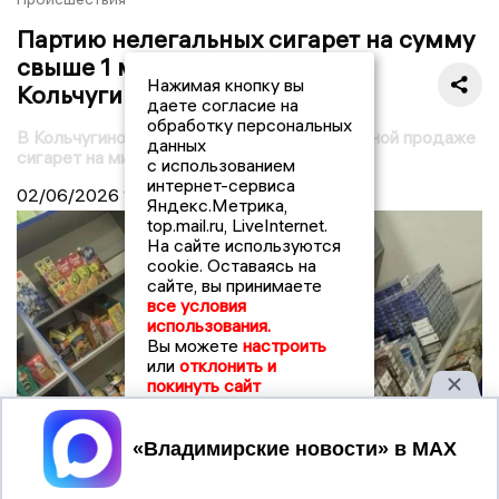
Партию нелегальных сигарет на сумму
свыше 1 млн рублей изъяли в
Нажимая кнопку вы
Кольчугино
даете согласие на
обработку персональных
В Кольчугино возбуждено дело о нелегальной продаже
данных
сигарет на миллион рублей
с использованием
интернет-сервиса
02/06/2026
12:00
Яндекс.Метрика,
top.mail.ru, LiveInternet.
На сайте используются
cookie. Оставаясь на
сайте, вы принимаете
все условия
использования.
Вы можете
настроить
или
отклонить и
покинуть сайт
Принять