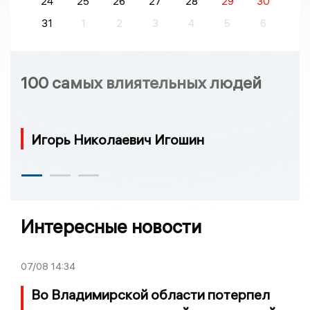
24
25
26
27
28
29
30
31
1
2
3
4
5
6
100 самых влиятельных людей
Игорь Николаевич Игошин
Интересные новости
07/08
14:34
Во Владимирской области потерпел