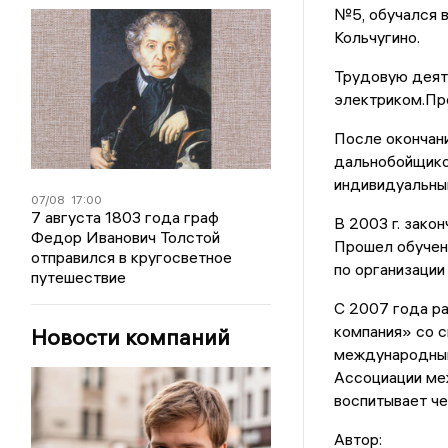
№5, обучался 
Кольчугино.
Трудовую деят
электриком.Пр
После окончани
дальнобойщико
индивидуальны
07/08
17:00
7 августа 1803 года граф
В 2003 г. зако
Федор Иванович Толстой
Прошел обучен
отправился в кругосветное
по организации
путешествие
С 2007 года р
компания» со 
Новости компаний
международным
Ассоциации ме
воспитывает че
Автор: