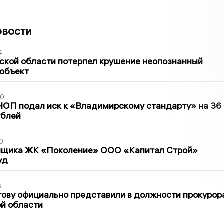
овости
4
ской области потерпел крушение неопознанный
 объект
30
ЧОП подал иск к «Владимирскому стандарту» на 36
ублей
0
йщика ЖК «Поколение» ООО «Капитал Строй»
уд
6
ову официально представили в должности прокурор
й области