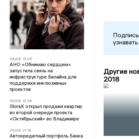
Подписы
узнавать
06/08
13:05
АНО «Обнимаю сердцем»
Другие но
запустила связь на
инфраструктуре Билайна для
2018
поддержки инклюзивных
проектов
06/08
12:34
GloraX открыл продажи квартир
во второй очереди проекта
«Октябрьский» во Владимире
05/08
21:19
Автокредитный портфель Банка