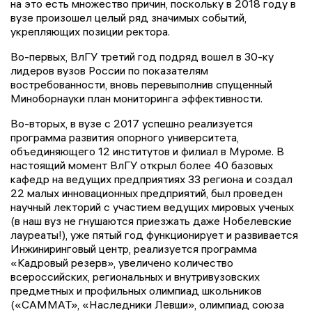
на это есть множество причин, поскольку в 2018 году в
вузе произошел целый ряд значимых событий,
укрепляющих позиции ректора.
Во-первых, ВлГУ третий год подряд вошел в 30-ку
лидеров вузов России по показателям
востребованности, вновь перевыполнив спущенный
Миноборнауки план мониторинга эффективности.
Во-вторых, в вузе с 2017 успешно реализуется
программа развития опорного университета,
объединяющего 12 институтов и филиал в Муроме. В
настоящий момент ВлГУ открыл более 40 базовых
кафедр на ведущих предприятиях 33 региона и создал
22 малых инновационных предприятий, был проведен
научный лекторий с участием ведущих мировых ученых
(в наш вуз не гнушаются приезжать даже Нобелевские
лауреаты!), уже пятый год функционирует и развивается
Инжиниринговый центр, реализуется программа
«Кадровый резерв», увеличено количество
всероссийских, региональных и внутривузовских
предметных и профильных олимпиад школьников
(«САММАТ», «Наследники Левши», олимпиад союза