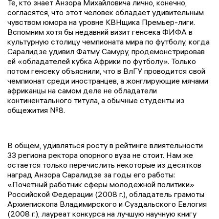
Те, кто знает Анзора Михайловича лично, конечно,
согласятся, что этот человек обладает удивительным
чувством юмора на уровне КВНщика Премьер-лиги.
Вспомним хотя бы недавний визит генсека ФИФА в
культурную столицу чемпионата мира по футболу, когда
Саралидзе удивил Фатму Самуру, продемонстрировав
ей «обладателей кубка Африки по футболу». Только
потом генсеку объяснили, что в ВлГУ проводится свой
чемпионат среди иностранцев, а жонглирующие мячами
африканцы на самом деле не обладатели
континентального титула, а обычные студенты из
общежития №8.
В общем, удивляться росту в рейтинге влиятельности
33 региона ректора опорного вуза не стоит. Нам же
остается только перечислить некоторые из десятков
наград Анзора Саралидзе за годы его работы:
«Почетный работник сферы молодежной политики»
Российской Федерации (2008 г.), обладатель грамоты
Архиепископа Владимирского и Суздальского Евлогия
(2008 г.), лауреат конкурса на лучшую научную книгу