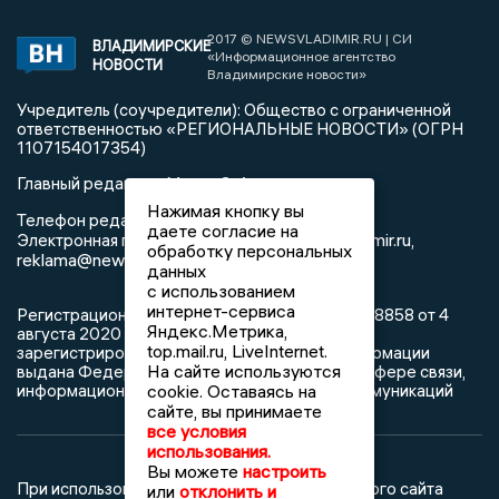
2017 © NEWSVLADIMIR.RU | СИ
ВЛАДИМИРСКИЕ
«Информационное агентство
НОВОСТИ
Владимирские новости»
Учредитель (соучредители): Общество с ограниченной
ответственностью «РЕГИОНАЛЬНЫЕ НОВОСТИ» (ОГРН
1107154017354)
Главный редактор: Мазов С. А.
Нажимая кнопку вы
8 (4922) 666916
Телефон редакции:
даете согласие на
info@newsvladimir.ru
Электронная почта редакции:
,
обработку персональных
reklama@newsvladimir.ru
данных
с использованием
интернет-сервиса
Регистрационный номер: серия Эл № ФС77-78858 от 4
Яндекс.Метрика,
августа 2020 г. согласно выписке из реестра
top.mail.ru, LiveInternet.
зарегистрированных средств массовой информации
На сайте используются
выдана Федеральной службой по надзору в сфере связи,
информационных технологий и массовых коммуникаций
cookie. Оставаясь на
сайте, вы принимаете
все условия
использования.
Вы можете
настроить
При использовании любого материала с данного сайта
или
отклонить и