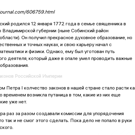
journal.com/606759.html
кий родился 12 января 1772 года в семье священника в
о Владимирской губернии (ныне Собинский район
бласти). Он получил прекрасное духовное образование, но
ественных и точных науках, и свою карьеру начал с
атематики и физики. Однако, ему был уготован путь
го деятеля, который даже в опале умел проводить важные
образования.
аконов Российской Империи
м Петра I колчество законов в нашей стране стало расти ка
о временем возникла путаница в том, какие из них еще
кие уже нет.
ра раз за разом создавали комиссии для упорядочения
то так и не смог этого сделать. Пока дело не попало в руки
ского.