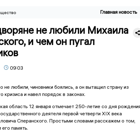
Главная новость
щество
 дворяне не любили Михаила
кого, и чем он пугал
иков
09:03
о не любили, чиновники боялись, а он вытащил страну из
о кризиса и навел порядок в законах.
ая область 12 января отмечает 250-летие со дня рождени
осударственного деятеля первой четверти XIX века
ловича Сперанского. Простыми словами расскажем о том,
 его память.