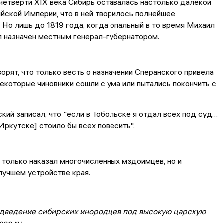
четверти XIX века Сибирь оставалась настолько далекой
йской Империи, что в ней творилось полнейшее
 Но лишь до 1819 года, когда опальный в то время Михаил
л назначен местным генерал-губернатором.
орят, что только весть о назначении Сперанского привела
 некоторые чиновники сошли с ума или пытались покончить с
кий записал, что "если в Тобольске я отдал всех под суд…
 Иркутске] стоило бы всех повесить".
только наказал многочисленных мздоимцев, но и
лучшем устройстве края.
дведение сибирских инородцев под высокую царскую
sen.ru