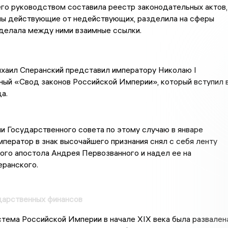
го руководством составила реестр законодательных актов,
ны действующие от недействующих, разделила на сферы
делала между ними взаимные ссылки.
ихаил Сперанский представил императору Николаю I
ный «Свод законов Российской Империи», который вступил 
а.
и Государственного совета по этому случаю в январе
мператор в знак высочайшего признания снял с себя ленту
ого апостола Андрея Первозванного и надел ее на
ранского.
дарственных финансов
тема Российской Империи в начале XIX века была развален