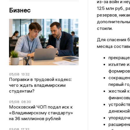
из-за войн и н
125 млн руб., р
Бизнес
резервов, ника
дополнительным
стоили.
Для спасения б
месяца состави
прекращен
изъятие и
формирова
05/08
13:32
сокращени
Поправки в трудовой кодекс:
первый го
чего ждать владимирским
студентам?
жесткий 
финансовы
05/08
08:30
устройств
Московский ЧОП подал иск к
денежной 
«Владимирскому стандарту»
упорядоче
на 36 миллионов рублей
расширени
03/08
17:32