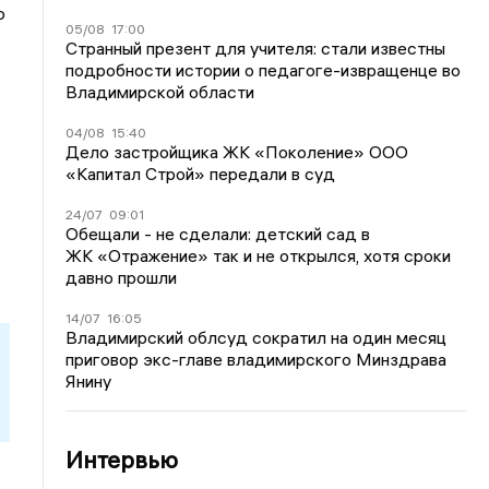
о
05/08
17:00
Странный презент для учителя: стали известны
подробности истории о педагоге-извращенце во
Владимирской области
04/08
15:40
Дело застройщика ЖК «Поколение» ООО
«Капитал Строй» передали в суд
24/07
09:01
Обещали - не сделали: детский сад в
ЖК «Отражение» так и не открылся, хотя сроки
давно прошли
14/07
16:05
Владимирский облсуд сократил на один месяц
приговор экс-главе владимирского Минздрава
Янину
Интервью