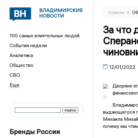
ВЛАДИМИРСКИЕ
>
Главная
Об
НОВОСТИ
За что
100 самых влиятельных людей
Сперанс
События недели
чиновн
Аналитика
Общество
12/01/2022
СВО
Дворяне ег
финансовог
©
Владимирск
выдающегося г
Михаила Михай
почему мы чтим
Бренды России