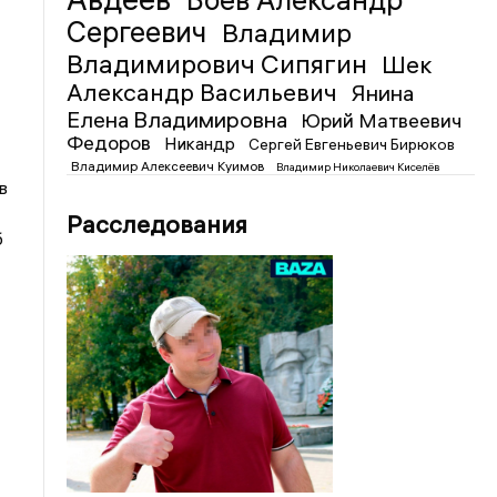
Боев Александр
Сергеевич
Владимир
Владимирович Сипягин
Шек
Александр Васильевич
Янина
Елена Владимировна
Юрий Матвеевич
Федоров
Никандр
Сергей Евгеньевич Бирюков
Владимир Алексеевич Куимов
Владимир Николаевич Киселёв
в
Расследования
б