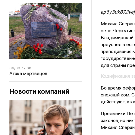
ap6y3uk87.live
Михаил Сперанс
селе Черкутин
Владимирской о
преуспел в ест
преподавания м
государственно
для страны пре
06/08
17:00
Атака мертвецов
Кодификация з
Во время рефор
Новости компаний
снежный ком. С
действуют, а ка
Преемники Пет
законов, но ник
Михаил Сперан