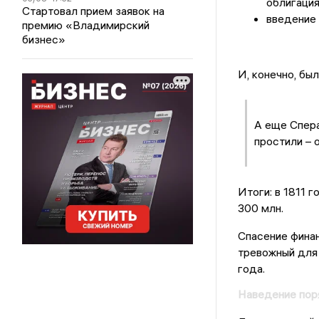
облигация
Стартовал прием заявок на
введение
премию «Владимирский
бизнес»
И, конечно, бы
А еще Спера
простили – 
Итоги: в 1811 
300 млн.
Спасение фина
тревожный для 
года.
Наведение пор