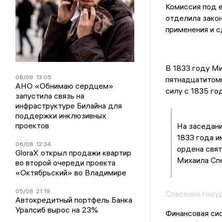
Комиссия под е
отделила зако
применения и с
В 1833 году М
06/08
13:05
пятнадцатитом
АНО «Обнимаю сердцем»
силу с 1835 год
запустила связь на
инфраструктуре Билайна для
поддержки инклюзивных
проектов
На заседани
1833 года и
06/08
12:34
ордена свят
GloraX открыл продажи квартир
Михаила Спе
во второй очереди проекта
«Октябрьский» во Владимире
05/08
21:19
Спасение госу
Автокредитный портфель Банка
Уралсиб вырос на 23%
Финансовая сис