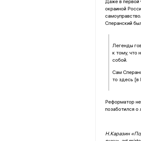
Даже в первой 
окраиной Росси
самоуправство.
Сперанский бы
Легенды гов
к тому, что
собой.
Сам Сперанс
то здесь [в
Реформатор не 
позаботился о 
Н.Каразин «По
руку». art.mirte