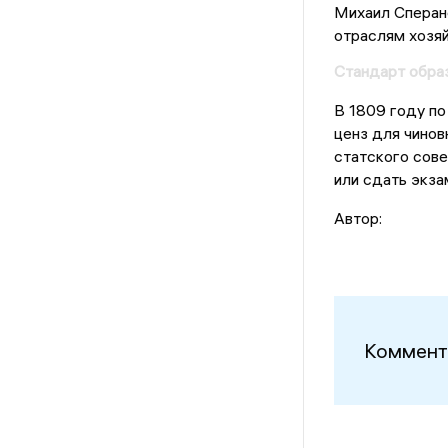
Михаил Сперанс
отраслям хозяй
Стандарт образ
В 1809 году по
ценз для чинов
статского сове
или сдать экза
Автор:
Коммент