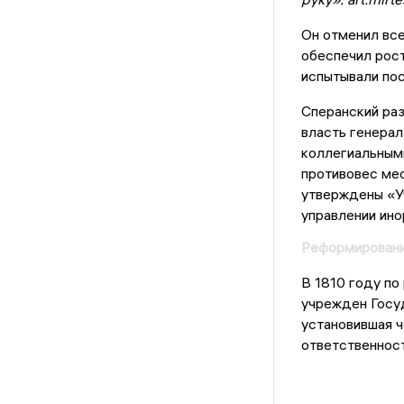
Он отменил все
обеспечил рост
испытывали по
Сперанский раз
власть генерал
коллегиальными
противовес мес
утверждены «У
управлении ино
Реформировани
В 1810 году п
учрежден Госу
установившая ч
ответственност