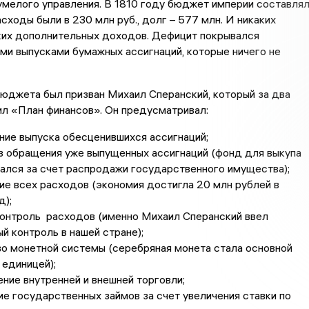
еумелого управления. В 1810 году бюджет империи составля
асходы были в 230 млн руб., долг – 577 млн. И никаких
ких дополнительных доходов. Дефицит покрывался
и выпусками бумажных ассигнаций, которые ничего не
юджета был призван Михаил Сперанский, который за два
л «План финансов». Он предусматривал:
ие выпуска обесценившихся ассигнаций;
з обращения уже выпущенных ассигнаций (фонд для выкупа
лся за счет распродажи государственного имущества);
е всех расходов (экономия достигла 20 млн рублей в
д);
контроль расходов (именно Михаил Сперанский ввел
й контроль в нашей стране);
о монетной системы (серебряная монета стала основной
единицей);
ние внутренней и внешней торговли;
е государственных займов за счет увеличения ставки по