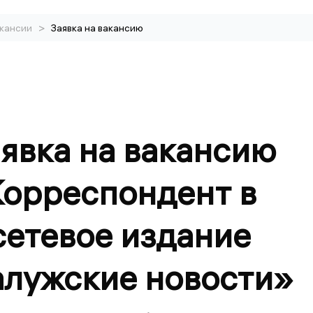
>
кансии
Заявка на вакансию
явка на вакансию
Корреспондент в
сетевое издание
алужские новости»