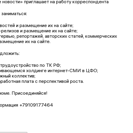
 новости» приглашает на работу корреспондента
 заниматься:
овостей и размещение их на сайте;
-релизов и размещение их на сайте;
тервью, репортажей, авторских статей, коммерческих
азмещение их на сайте.
едложить:
 трудоустройство по ТК РФ;
звивающемся холдинге интернет-СМИ в ЦФО;
жный коллектив;
аработная плата с перспективой роста.
юме. Присоединяйся!
формация +79109177464