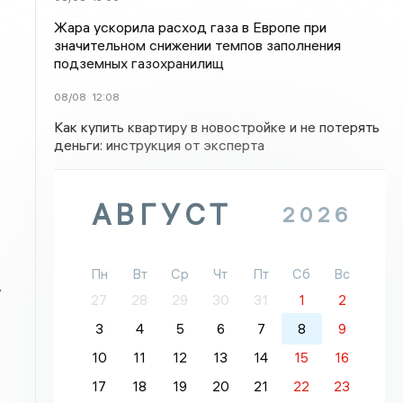
Жара ускорила расход газа в Европе при
значительном снижении темпов заполнения
подземных газохранилищ
08/08
12:08
Как купить квартиру в новостройке и не потерять
деньги: инструкция от эксперта
АВГУСТ
2026
Пн
Вт
Ср
Чт
Пт
Сб
Вс
.
27
28
29
30
31
1
2
3
4
5
6
7
8
9
10
11
12
13
14
15
16
17
18
19
20
21
22
23