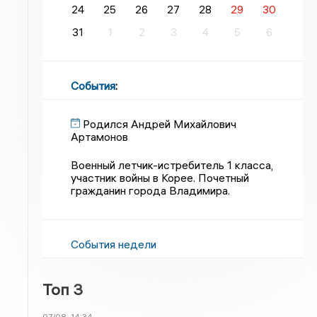
24
25
26
27
28
29
30
31
1
2
3
4
5
6
События
:
Родился Андрей Михайлович
Артамонов
Военный летчик-истребитель 1 класса,
участник войны в Корее. Почетный
гражданин города Владимира.
События недели
Топ 3
07/08
14:34