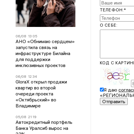
ТЕЛЕФОН:*
О СЕБЕ:
06/08
13:05
АНО «Обнимаю сердцем»
запустила связь на
инфраструктуре Билайна
для поддержки
КОД С КАРТИН
инклюзивных проектов
06/08
12:34
GloraX открыл продажи
квартир во второй
Я даю
соглас
очереди проекта
«РЕГИОНАЛЬНЫЕ
«Октябрьский» во
Отправить
Владимире
05/08
21:19
Автокредитный портфель
Банка Уралсиб вырос на