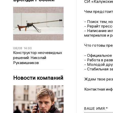
СИ «Калужские
Чем предстоит
- Поиск тем, н
- Рерайт пресс
- Написание ин
материалов и р
Что готовы пр
08/08
14:00
Конструктор неочевидных
- Официальное
решений: Николай
- Работа в ра
Рукавишников
- Молодой дру
- Стабильная з
Новости компаний
Ждем твое рез
Контактная ин
ВАШЕ ИМЯ:*