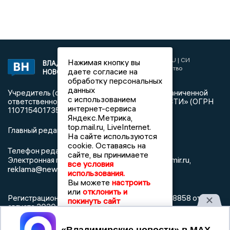
2017 © NEWSVLADIMIR.RU | СИ
Нажимая кнопку вы
ВЛАДИМИРСКИЕ
«Информационное агентство
даете согласие на
НОВОСТИ
Владимирские новости»
обработку персональных
данных
Учредитель (соучредители): Общество с ограниченной
с использованием
ответственностью «РЕГИОНАЛЬНЫЕ НОВОСТИ» (ОГРН
интернет-сервиса
1107154017354)
Яндекс.Метрика,
top.mail.ru, LiveInternet.
Главный редактор: Мазов С. А.
На сайте используются
cookie. Оставаясь на
8 (4922) 666916
Телефон редакции:
сайте, вы принимаете
info@newsvladimir.ru
Электронная почта редакции:
,
все условия
reklama@newsvladimir.ru
использования.
Вы можете
настроить
или
отклонить и
Регистрационный номер: серия Эл № ФС77-78858 от 4
покинуть сайт
августа 2020 г. согласно выписке из реестра
зарегистрированных средств массовой информации
выдана Федеральной службой по надзору в сфере связи,
Принять